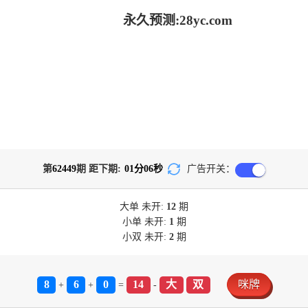
永久预测:28yc.com
第
62449
期 距下期:
01
分
06
秒
广告开关：
大单
未开:
12
期
小单
未开:
1
期
小双
未开:
2
期
8
6
0
14
大
双
咪牌
+
+
=
-