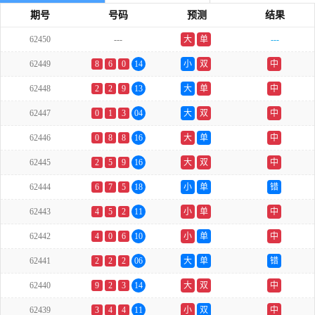
期号
号码
预测
结果
62450
---
大
单
---
62449
8
6
0
14
小
双
中
62448
2
2
9
13
大
单
中
62447
0
1
3
04
大
双
中
62446
0
8
8
16
大
单
中
62445
2
5
9
16
大
双
中
62444
6
7
5
18
小
单
错
62443
4
5
2
11
小
单
中
62442
4
0
6
10
小
单
中
62441
2
2
2
06
大
单
错
62440
9
2
3
14
大
双
中
62439
3
4
4
11
小
双
中