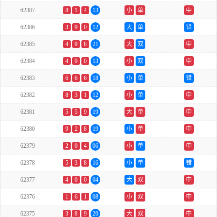
62387
8
1
4
13
小
单
中
62386
3
9
0
12
大
单
错
62385
4
9
8
21
大
双
中
62384
4
9
0
13
小
双
中
62383
6
6
6
18
小
单
错
62382
8
3
1
12
小
单
中
62381
5
5
9
19
大
单
中
62380
9
2
8
19
小
单
中
62379
2
0
4
06
小
单
中
62378
5
3
8
16
小
单
错
62377
4
0
0
04
大
双
中
62376
1
6
1
08
小
双
中
62375
3
8
9
20
大
双
中