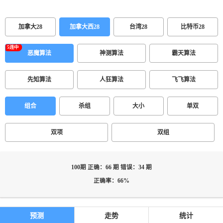
加拿大28
加拿大西28
台湾28
比特币28
恶魔算法
神测算法
霸天算法
先知算法
人狂算法
飞飞算法
组合
杀组
大小
单双
双项
双组
100期 正确：66 期 错误：34 期
正确率：66%
预测
走势
统计