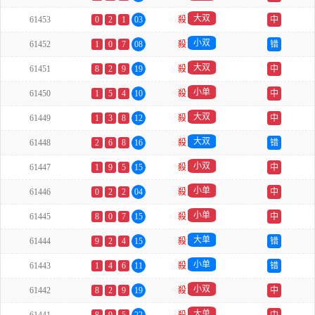
大双
61453
0
2
1
03
殺
中
小双
61452
1
0
7
08
殺
错
大双
61451
8
2
9
19
殺
中
小单
61450
1
5
4
10
殺
中
大双
61449
1
3
8
12
殺
中
大双
61448
2
6
8
16
殺
错
小双
61447
1
9
5
15
殺
中
小单
61446
0
2
2
04
殺
中
小单
61445
8
0
7
15
殺
中
大单
61444
9
2
4
15
殺
错
小单
61443
1
4
6
11
殺
错
小双
61442
8
2
9
19
殺
中
大单