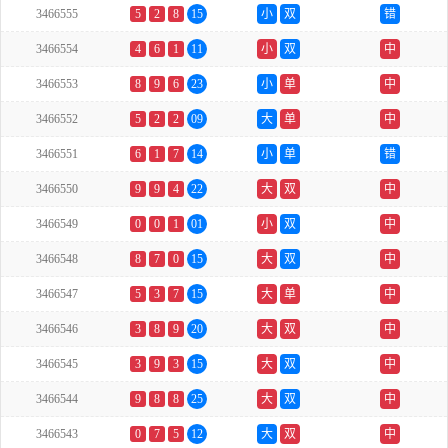
3466555
5
2
8
15
小
双
错
3466554
4
6
1
11
小
双
中
3466553
8
9
6
23
小
单
中
3466552
5
2
2
09
大
单
中
3466551
6
1
7
14
小
单
错
3466550
9
9
4
22
大
双
中
3466549
0
0
1
01
小
双
中
3466548
8
7
0
15
大
双
中
3466547
5
3
7
15
大
单
中
3466546
3
8
9
20
大
双
中
3466545
3
9
3
15
大
双
中
3466544
9
8
8
25
大
双
中
3466543
0
7
5
12
大
双
中