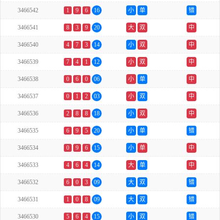
3466542
1
9
6
16
小
单
错
3466541
8
3
9
20
大
双
中
3466540
4
7
3
14
小
双
中
3466539
7
4
1
12
小
双
中
3466538
0
6
0
06
小
单
中
3466537
0
1
2
03
小
双
中
3466536
2
8
8
18
小
双
中
3466535
6
9
5
20
小
单
错
3466534
0
9
6
15
小
单
中
3466533
4
6
4
14
大
单
中
3466532
6
0
3
09
大
双
错
3466531
1
0
8
09
大
双
错
3466530
5
6
4
15
小
双
错