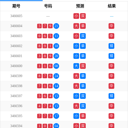
期号
号码
预测
结果
3466605
---
小
双
---
3466604
5
7
9
21
大
单
中
3466603
0
6
5
11
小
双
中
3466602
8
9
1
18
小
单
错
3466601
3
8
9
20
小
单
错
3466600
1
1
6
08
大
双
中
3466599
8
7
9
24
大
单
中
3466598
7
1
6
14
大
单
中
3466597
5
6
4
15
小
双
错
3466596
4
7
4
15
大
双
中
3466595
7
7
3
17
小
单
中
3466594
1
0
3
04
小
双
中