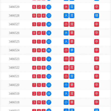
3466529
6
2
7
15
大
双
中
3466528
9
0
4
13
大
双
错
3466527
1
7
2
10
小
双
中
3466526
0
4
7
11
大
单
中
3466525
1
1
1
03
大
单
中
3466524
2
0
4
06
小
单
中
3466523
6
3
2
11
小
单
中
3466522
4
0
8
12
小
双
中
3466521
8
1
4
13
小
双
中
3466520
7
5
3
15
小
单
中
3466519
2
5
1
08
大
双
中
3466518
3
9
5
17
小
单
中