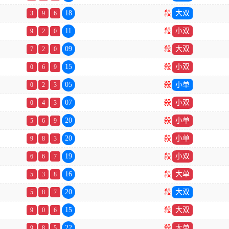
18
殺
大双
3
9
6
11
殺
小双
9
2
0
09
殺
大双
7
2
0
15
殺
小双
0
6
9
05
殺
小单
0
2
3
07
殺
小双
0
4
3
20
殺
小单
5
6
9
20
殺
小单
9
8
3
19
殺
小双
6
6
7
16
殺
大单
5
3
8
20
殺
大双
5
8
7
15
殺
大双
9
0
6
22
殺
大单
9
8
5