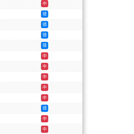
中
错
错
错
错
中
中
中
中
中
错
中
中