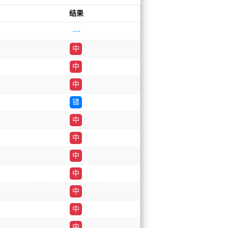
结果
---
中
中
中
错
中
中
中
中
中
中
中