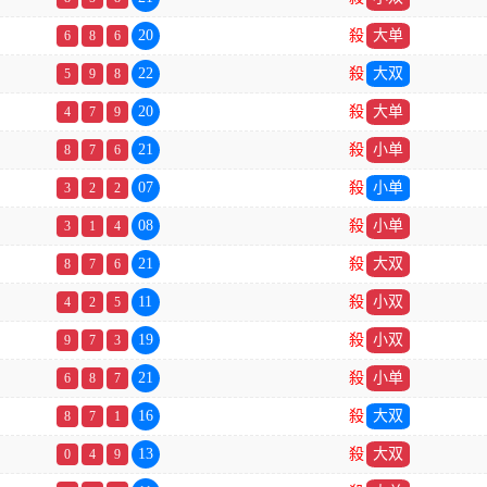
20
殺
大单
6
8
6
22
殺
大双
5
9
8
20
殺
大单
4
7
9
21
殺
小单
8
7
6
07
殺
小单
3
2
2
08
殺
小单
3
1
4
21
殺
大双
8
7
6
11
殺
小双
4
2
5
19
殺
小双
9
7
3
21
殺
小单
6
8
7
16
殺
大双
8
7
1
13
殺
大双
0
4
9