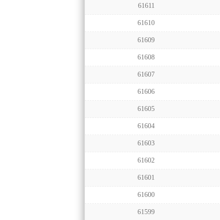
61611
61610
61609
61608
61607
61606
61605
61604
61603
61602
61601
61600
61599