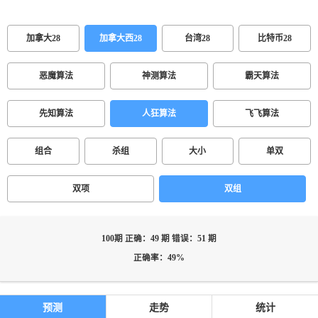
加拿大28
加拿大西28
台湾28
比特币28
恶魔算法
神测算法
霸天算法
先知算法
人狂算法
飞飞算法
组合
杀组
大小
单双
双项
双组
100期 正确：49 期 错误：51 期
正确率：49%
预测
走势
统计