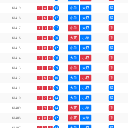
61419
9
4
2
15
小单
大双
错
61418
9
6
2
17
小单
大双
错
61417
1
3
3
07
小单
大双
中
61416
9
4
7
20
大双
小单
中
61415
7
0
5
12
小单
大双
错
61414
3
3
0
06
大单
小双
中
61413
2
1
6
09
小单
大双
中
61412
2
8
0
10
大单
小双
中
61411
3
1
5
09
大单
小双
错
61410
8
2
4
14
大单
小双
错
61409
2
9
3
14
大双
小单
中
61408
4
0
8
12
小双
大单
中