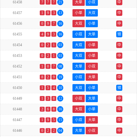
61458
7
7
7
21
大单
小双
中
61457
1
9
3
13
小单
大双
中
61456
0
9
7
16
大双
小单
中
61455
4
9
3
16
小双
大单
错
61454
0
2
1
03
大双
小单
中
61453
0
2
1
03
大双
小单
中
61452
1
0
7
08
大单
小双
中
61451
8
2
9
19
小双
大单
中
61450
1
5
4
10
大双
小单
错
61449
1
3
8
12
小双
大单
中
61448
2
6
8
16
大双
小单
中
61447
1
9
5
15
小双
大单
中
61446
0
2
2
04
大单
小双
中