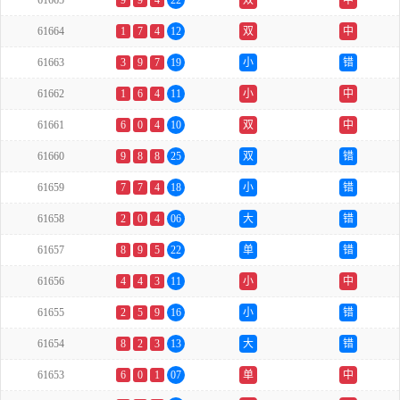
61665
9
9
4
22
双
中
61664
1
7
4
12
双
中
61663
3
9
7
19
小
错
61662
1
6
4
11
小
中
61661
6
0
4
10
双
中
61660
9
8
8
25
双
错
61659
7
7
4
18
小
错
61658
2
0
4
06
大
错
61657
8
9
5
22
单
错
61656
4
4
3
11
小
中
61655
2
5
9
16
小
错
61654
8
2
3
13
大
错
61653
6
0
1
07
单
中