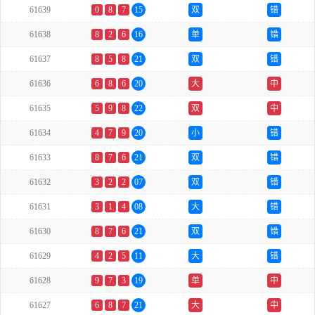
61639
0
8
7
15
双
错
61638
8
2
6
16
单
错
61637
8
5
8
21
双
错
61636
6
8
6
20
大
中
61635
5
9
8
22
双
中
61634
4
7
9
20
小
错
61633
8
7
6
21
双
错
61632
3
2
2
07
双
错
61631
3
1
4
08
大
错
61630
8
7
6
21
双
错
61629
4
2
5
11
大
错
61628
9
7
3
19
单
中
61627
6
8
7
21
大
中