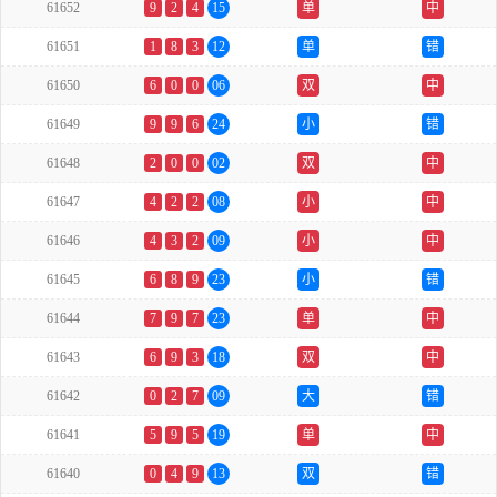
61652
9
2
4
15
单
中
61651
1
8
3
12
单
错
61650
6
0
0
06
双
中
61649
9
9
6
24
小
错
61648
2
0
0
02
双
中
61647
4
2
2
08
小
中
61646
4
3
2
09
小
中
61645
6
8
9
23
小
错
61644
7
9
7
23
单
中
61643
6
9
3
18
双
中
61642
0
2
7
09
大
错
61641
5
9
5
19
单
中
61640
0
4
9
13
双
错