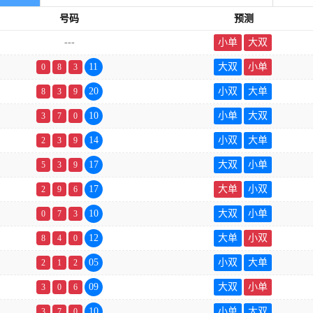
号码
预测
---
小单
大双
11
大双
小单
0
8
3
20
小双
大单
8
3
9
10
小单
大双
3
7
0
14
小双
大单
2
3
9
17
大双
小单
5
3
9
17
大单
小双
2
9
6
10
大双
小单
0
7
3
12
大单
小双
8
4
0
05
小双
大单
2
1
2
09
大双
小单
3
0
6
10
小单
大双
3
7
0