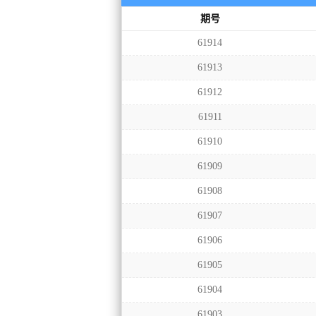
期号
61914
61913
61912
61911
61910
61909
61908
61907
61906
61905
61904
61903