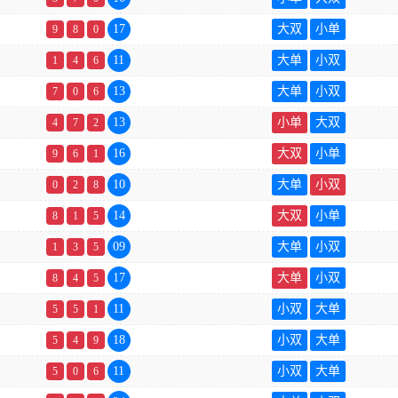
17
大双
小单
9
8
0
11
大单
小双
1
4
6
13
大单
小双
7
0
6
13
小单
大双
4
7
2
16
大双
小单
9
6
1
10
大单
小双
0
2
8
14
大双
小单
8
1
5
09
大单
小双
1
3
5
17
大单
小双
8
4
5
11
小双
大单
5
5
1
18
小双
大单
5
4
9
11
小双
大单
5
0
6