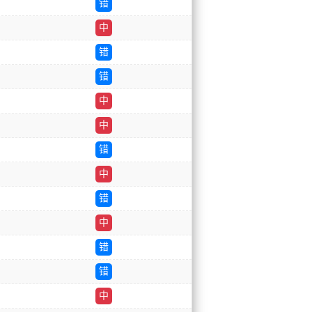
错
中
错
错
中
中
错
中
错
中
错
错
中