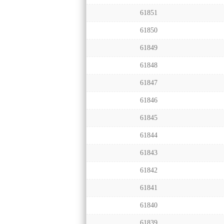
61851
61850
61849
61848
61847
61846
61845
61844
61843
61842
61841
61840
61839