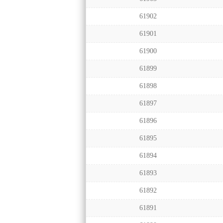
61902
61901
61900
61899
61898
61897
61896
61895
61894
61893
61892
61891