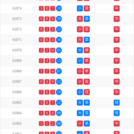
61874
3
8
7
18
小
双
中
61873
6
8
6
20
大
单
中
61872
8
2
2
12
小
双
中
61871
6
6
4
16
大
单
中
61870
2
3
0
05
大
单
中
61869
2
4
9
15
小
单
中
61868
1
2
4
07
小
单
中
61867
0
4
8
12
小
双
中
61866
7
8
3
18
小
双
中
61865
5
0
7
12
大
单
错
61864
1
0
8
09
大
双
错
61863
5
1
2
08
小
单
中