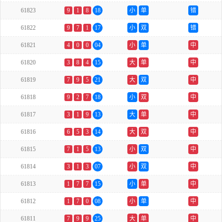
61823
9
1
8
18
小
单
错
61822
9
7
1
17
小
双
错
61821
4
0
0
04
小
单
中
61820
3
8
4
15
大
单
中
61819
7
9
5
21
大
双
中
61818
9
2
7
18
小
双
中
61817
3
1
9
13
大
单
中
61816
6
5
3
14
大
双
中
61815
7
1
5
13
小
双
中
61814
3
1
3
07
小
双
中
61813
1
7
7
15
小
单
中
61812
1
7
0
08
小
单
中
61811
7
9
9
25
大
单
中