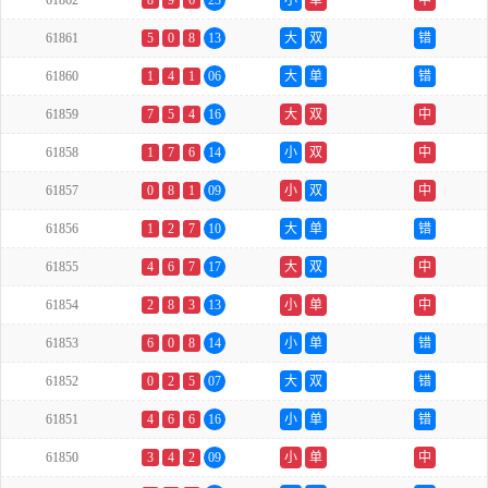
61862
8
9
6
23
小
单
中
61861
5
0
8
13
大
双
错
61860
1
4
1
06
大
单
错
61859
7
5
4
16
大
双
中
61858
1
7
6
14
小
双
中
61857
0
8
1
09
小
双
中
61856
1
2
7
10
大
单
错
61855
4
6
7
17
大
双
中
61854
2
8
3
13
小
单
中
61853
6
0
8
14
小
单
错
61852
0
2
5
07
大
双
错
61851
4
6
6
16
小
单
错
61850
3
4
2
09
小
单
中