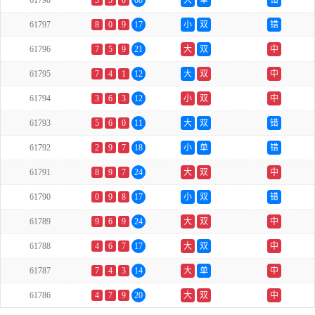
61798
3
5
0
08
大
单
错
61797
8
0
9
17
小
双
错
61796
7
5
9
21
大
双
中
61795
7
4
1
12
大
双
中
61794
3
6
3
12
小
双
中
61793
5
6
0
11
大
双
错
61792
2
9
7
18
小
单
错
61791
8
9
7
24
大
双
中
61790
0
9
8
17
小
双
错
61789
9
6
9
24
大
双
中
61788
4
6
7
17
大
双
中
61787
7
4
3
14
大
单
中
61786
4
7
9
20
大
双
中