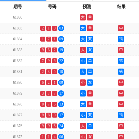
期号
号码
预测
结果
61886
---
大
单
---
61885
2
1
0
03
大
单
中
61884
1
7
1
09
大
双
错
61883
9
8
2
19
大
双
中
61882
7
9
6
22
小
单
错
61881
2
3
5
10
大
单
错
61880
6
2
1
09
小
双
中
61879
3
7
7
17
小
单
中
61878
0
7
6
13
大
单
中
61877
9
8
0
17
小
双
错
61876
9
9
6
24
大
单
中
61875
1
1
4
06
小
双
中