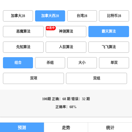
加拿大28
加拿大西28
台湾28
比特币28
恶魔算法
神测算法
霸天算法
先知算法
人狂算法
飞飞算法
组合
杀组
大小
单双
双项
双组
100期 正确：68 期 错误：32 期
正确率：68%
预测
走势
统计