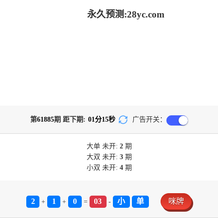
永久预测:28yc.com
第
61885
期 距下期:
01
分
15
秒
广告开关：
大单
未开:
2
期
大双
未开:
3
期
小双
未开:
4
期
2
1
0
03
小
单
咪牌
+
+
=
-