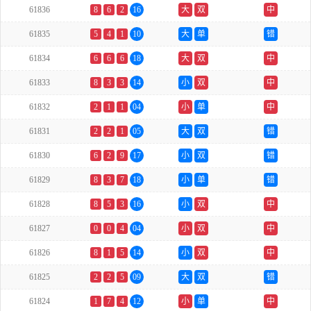
61836
8
6
2
16
大
双
中
61835
5
4
1
10
大
单
错
61834
6
6
6
18
大
双
中
61833
8
3
3
14
小
双
中
61832
2
1
1
04
小
单
中
61831
2
2
1
05
大
双
错
61830
6
2
9
17
小
双
错
61829
8
3
7
18
小
单
错
61828
8
5
3
16
小
双
中
61827
0
0
4
04
小
双
中
61826
8
1
5
14
小
双
中
61825
2
2
5
09
大
双
错
61824
1
7
4
12
小
单
中