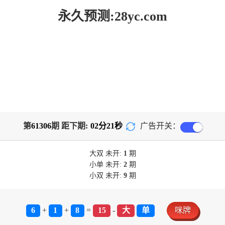
永久预测:28yc.com
第
61306
期 距下期:
02
分
20
秒
广告开关：
大双
未开:
1
期
小单
未开:
2
期
小双
未开:
9
期
6
+
1
+
8
=
15
-
大
单
咪牌