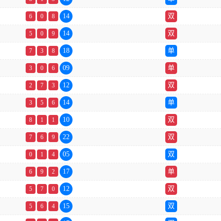
14
双
6
0
8
14
双
5
0
9
18
单
7
3
8
09
单
3
0
6
12
双
2
7
3
14
单
3
5
6
10
双
8
1
1
22
双
7
6
9
05
双
0
1
4
17
单
6
9
2
12
双
5
7
0
15
双
5
6
4