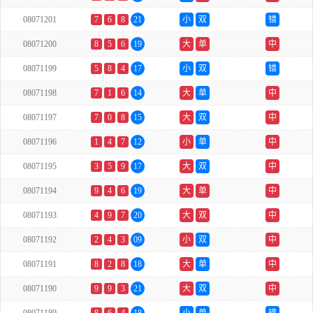
08071201
7
6
8
21
小
双
错
08071200
8
5
6
19
大
单
中
08071199
5
8
4
17
小
双
错
08071198
7
1
6
14
大
单
中
08071197
7
0
8
15
大
双
中
08071196
1
4
7
12
小
单
中
08071195
3
5
9
17
大
双
中
08071194
9
4
6
19
大
单
中
08071193
4
9
7
20
大
双
中
08071192
2
4
3
09
小
双
中
08071191
8
2
8
18
大
单
中
08071190
9
9
3
21
大
双
中