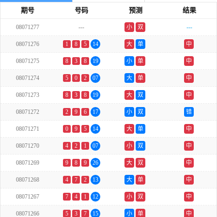
期号
号码
预测
结果
08071277
---
小
双
---
08071276
1
8
5
14
大
单
中
08071275
8
3
8
19
小
单
中
08071274
5
0
2
07
大
单
中
08071273
8
3
8
19
大
双
中
08071272
2
9
6
17
小
双
错
08071271
0
9
5
14
大
单
中
08071270
4
2
1
07
小
双
中
08071269
9
8
9
26
大
双
中
08071268
4
7
2
13
大
单
中
08071267
7
4
1
12
小
双
中
08071266
5
3
7
15
小
单
中