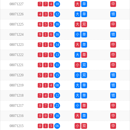
08071227
7
7
4
18
大
单
中
08071226
4
3
5
12
大
单
错
08071225
6
5
5
16
大
双
中
08071224
9
1
6
16
小
单
错
08071223
7
1
6
14
大
单
中
08071222
1
7
5
13
大
单
中
08071221
5
1
5
11
小
双
中
08071220
5
2
8
15
小
双
错
08071219
3
1
4
08
大
单
错
08071218
7
4
1
12
大
单
错
08071217
8
7
8
23
小
单
中
08071216
0
9
7
16
大
单
中
08071215
0
1
5
06
小
双
中