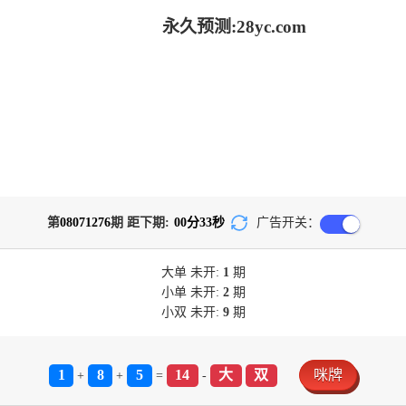
永久预测:28yc.com
第
08071276
期 距下期:
00
分
33
秒
广告开关：
大单
未开:
1
期
小单
未开:
2
期
小双
未开:
9
期
1
8
5
14
大
双
咪牌
+
+
=
-