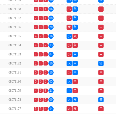
08071189
8
6
4
18
小
单
错
08071188
0
5
1
06
小
单
中
08071187
2
5
1
08
小
单
中
08071186
7
8
5
20
大
单
中
08071185
4
7
5
16
小
双
中
08071184
4
0
9
13
小
单
中
08071183
4
0
0
04
小
单
中
08071182
2
4
4
10
大
单
错
08071181
5
0
5
10
小
单
中
08071180
5
0
0
05
大
单
中
08071179
4
9
8
21
小
单
中
08071178
4
0
5
09
大
双
错
08071177
5
5
4
14
大
双
中