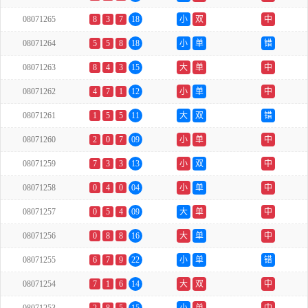
08071265
8
3
7
18
小
双
中
08071264
5
5
8
18
小
单
错
08071263
8
4
3
15
大
单
中
08071262
4
7
1
12
小
单
中
08071261
1
5
5
11
大
双
错
08071260
2
0
7
09
小
单
中
08071259
7
3
3
13
小
双
中
08071258
0
4
0
04
小
单
中
08071257
0
5
4
09
大
单
中
08071256
0
8
8
16
大
单
中
08071255
6
7
9
22
小
单
错
08071254
7
1
6
14
大
双
中