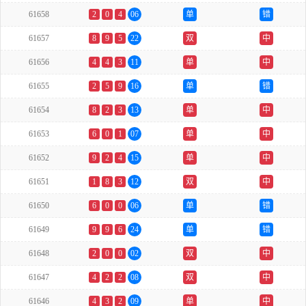
61658
2
0
4
06
单
错
61657
8
9
5
22
双
中
61656
4
4
3
11
单
中
61655
2
5
9
16
单
错
61654
8
2
3
13
单
中
61653
6
0
1
07
单
中
61652
9
2
4
15
单
中
61651
1
8
3
12
双
中
61650
6
0
0
06
单
错
61649
9
9
6
24
单
错
61648
2
0
0
02
双
中
61647
4
2
2
08
双
中
61646
4
3
2
09
单
中