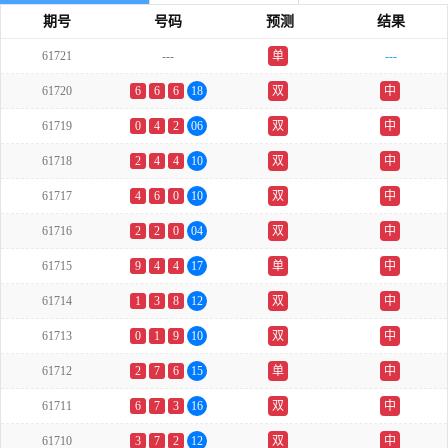
期号
号码
预测
结果
61721
---
单
---
61720
6
6
6
18
双
中
61719
0
4
2
06
双
中
61718
2
4
4
10
双
中
61717
4
6
0
10
双
中
61716
2
2
0
04
双
中
61715
9
4
4
17
单
中
61714
1
3
8
12
双
中
61713
0
1
9
10
双
中
61712
2
7
6
15
单
中
61711
6
7
3
16
双
中
61710
3
7
2
12
双
中