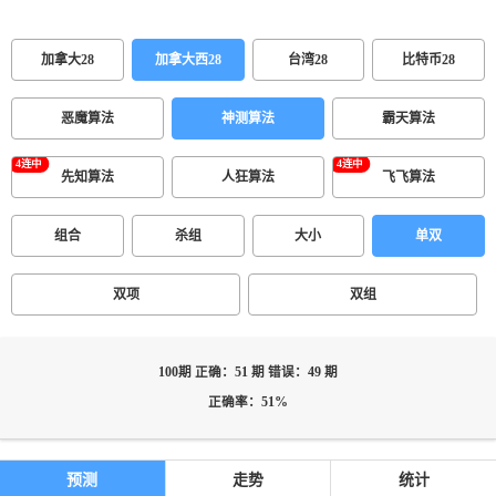
加拿大28
加拿大西28
台湾28
比特币28
恶魔算法
神测算法
霸天算法
先知算法
人狂算法
飞飞算法
组合
杀组
大小
单双
双项
双组
100期 正确：51 期 错误：49 期
正确率：51%
预测
走势
统计