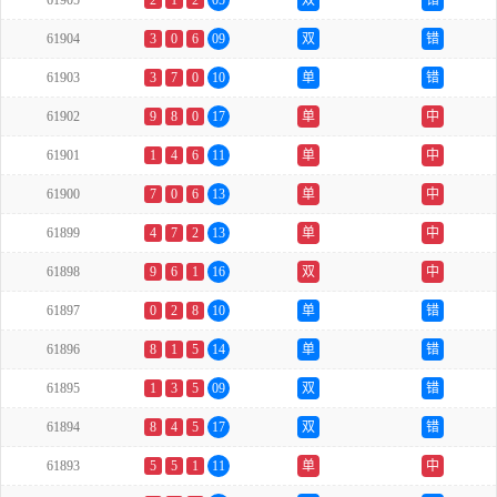
61905
2
1
2
05
双
错
61904
3
0
6
09
双
错
61903
3
7
0
10
单
错
61902
9
8
0
17
单
中
61901
1
4
6
11
单
中
61900
7
0
6
13
单
中
61899
4
7
2
13
单
中
61898
9
6
1
16
双
中
61897
0
2
8
10
单
错
61896
8
1
5
14
单
错
61895
1
3
5
09
双
错
61894
8
4
5
17
双
错
61893
5
5
1
11
单
中