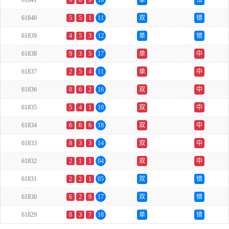
61841
9
0
9
18
单
错
61840
5
5
1
11
双
错
61839
4
5
3
12
单
错
61838
9
3
5
17
单
中
61837
2
5
4
11
单
中
61836
8
6
2
16
双
中
61835
5
4
1
10
双
中
61834
6
6
6
18
双
中
61833
8
3
3
14
双
中
61832
2
1
1
04
双
中
61831
2
2
1
05
双
错
61830
6
2
9
17
双
错
61829
8
3
7
18
单
错