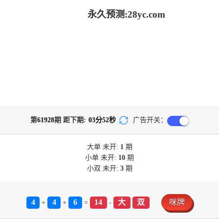
永久预测:28yc.com
第
61928
期 距下期:
03
分
52
秒
广告开关：
大单
未开:
1
期
小单
未开:
10
期
小双
未开:
3
期
4
4
6
14
大
双
咪牌
+
+
=
-