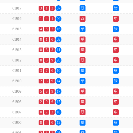
61917
3
1
3
07
双
错
61916
1
4
1
06
双
中
61915
4
5
7
16
单
错
61914
8
1
0
09
单
中
61913
0
8
3
11
单
中
61912
8
3
9
20
双
中
61911
3
7
0
10
单
错
61910
2
3
9
14
单
错
61909
5
3
9
17
单
中
61908
2
9
6
17
单
中
61907
0
7
3
10
双
中
61906
8
4
0
12
单
错