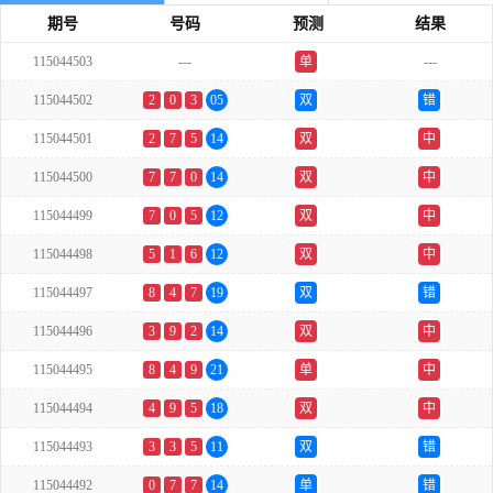
期号
号码
预测
结果
115044503
---
单
---
115044502
2
0
3
05
双
错
115044501
2
7
5
14
双
中
115044500
7
7
0
14
双
中
115044499
7
0
5
12
双
中
115044498
5
1
6
12
双
中
115044497
8
4
7
19
双
错
115044496
3
9
2
14
双
中
115044495
8
4
9
21
单
中
115044494
4
9
5
18
双
中
115044493
3
3
5
11
双
错
115044492
0
7
7
14
单
错