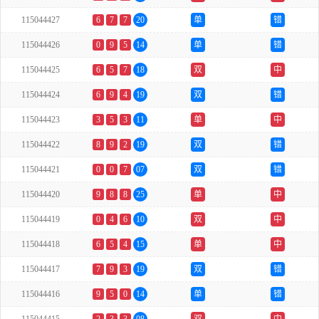
115044427
6
7
7
20
单
错
115044426
0
9
5
14
单
错
115044425
6
5
7
18
双
中
115044424
6
9
4
19
双
错
115044423
3
5
3
11
单
中
115044422
8
9
2
19
双
错
115044421
0
0
7
07
双
错
115044420
9
8
8
25
单
中
115044419
0
4
6
10
双
中
115044418
6
5
4
15
单
中
115044417
7
9
3
19
双
错
115044416
9
5
0
14
单
错