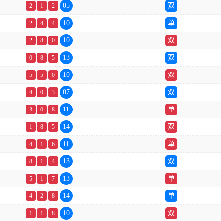
05
双
2
1
2
10
单
2
4
4
10
双
2
8
0
13
双
0
8
5
10
双
5
5
0
07
双
4
0
3
11
单
3
0
8
14
双
1
8
5
11
单
4
1
6
13
双
8
1
4
13
单
5
1
7
14
单
4
2
8
10
双
1
1
8