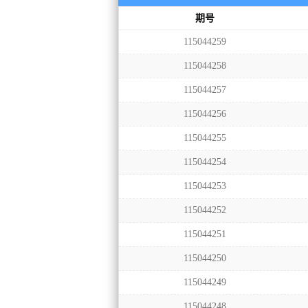
期号
115044259
115044258
115044257
115044256
115044255
115044254
115044253
115044252
115044251
115044250
115044249
115044248