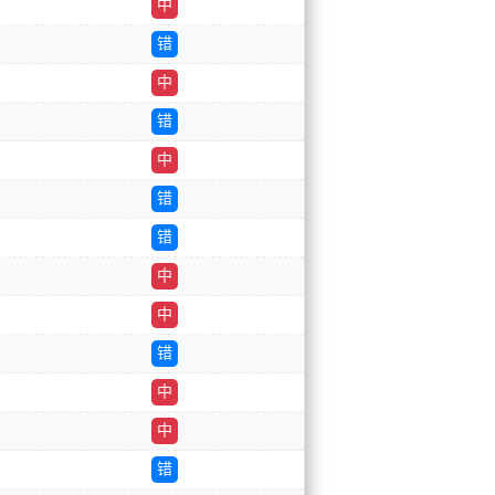
中
错
中
错
中
错
错
中
中
错
中
中
错