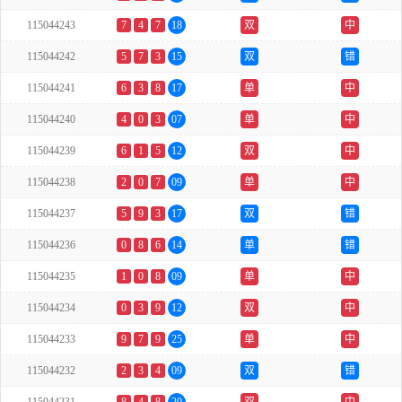
115044243
7
4
7
18
双
中
115044242
5
7
3
15
双
错
115044241
6
3
8
17
单
中
115044240
4
0
3
07
单
中
115044239
6
1
5
12
双
中
115044238
2
0
7
09
单
中
115044237
5
9
3
17
双
错
115044236
0
8
6
14
单
错
115044235
1
0
8
09
单
中
115044234
0
3
9
12
双
中
115044233
9
7
9
25
单
中
115044232
2
3
4
09
双
错