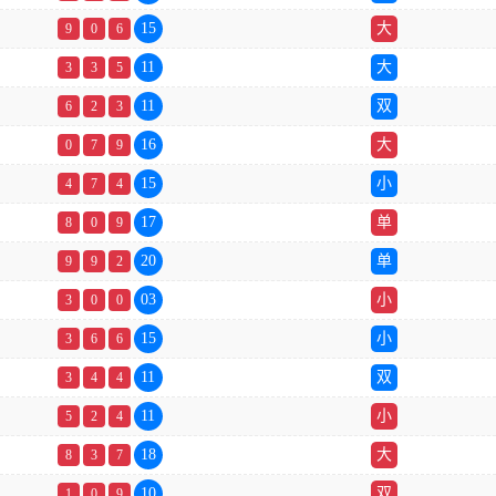
15
大
9
0
6
11
大
3
3
5
11
双
6
2
3
16
大
0
7
9
15
小
4
7
4
17
单
8
0
9
20
单
9
9
2
03
小
3
0
0
15
小
3
6
6
11
双
3
4
4
11
小
5
2
4
18
大
8
3
7
10
双
1
0
9