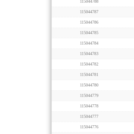
115044788
115044787
115044786
115044785
115044784
115044783
115044782
115044781
115044780
115044779
115044778
115044777
115044776