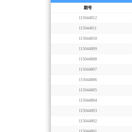
期号
115044812
115044811
115044810
115044809
115044808
115044807
115044806
115044805
115044804
115044803
115044802
115044801