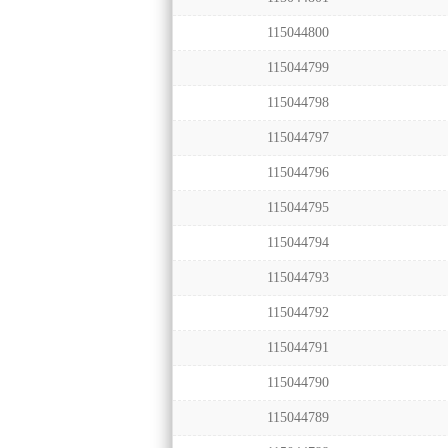
115044800
115044799
115044798
115044797
115044796
115044795
115044794
115044793
115044792
115044791
115044790
115044789