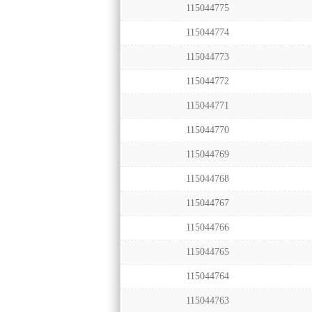
115044775
115044774
115044773
115044772
115044771
115044770
115044769
115044768
115044767
115044766
115044765
115044764
115044763