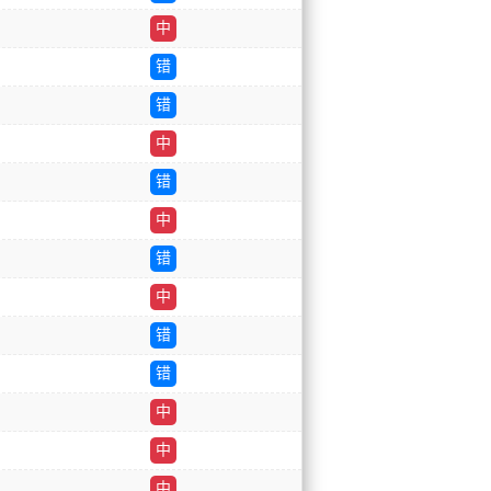
中
错
错
中
错
中
错
中
错
错
中
中
中