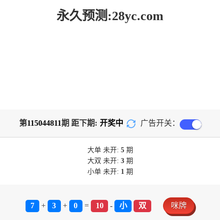
永久预测:28yc.com
第
115044811
期 距下期:
开奖中
广告开关：
大单
未开:
5
期
大双
未开:
3
期
小单
未开:
1
期
7
+
3
+
0
=
10
-
小
双
咪牌