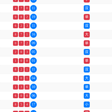
11
双
4
7
0
19
单
9
8
2
11
双
6
2
3
16
大
8
7
1
09
单
0
7
2
05
双
2
0
3
01
单
1
0
0
11
双
8
2
1
04
大
3
0
1
10
单
1
3
6
06
大
6
0
0
17
小
8
5
4