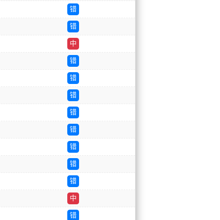
错
错
中
错
错
错
错
错
错
错
错
中
错