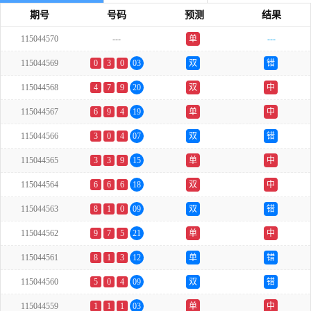
期号
号码
预测
结果
115044570
---
单
---
115044569
0
3
0
03
双
错
115044568
4
7
9
20
双
中
115044567
6
9
4
19
单
中
115044566
3
0
4
07
双
错
115044565
3
3
9
15
单
中
115044564
6
6
6
18
双
中
115044563
8
1
0
09
双
错
115044562
9
7
5
21
单
中
115044561
8
1
3
12
单
错
115044560
5
0
4
09
双
错
115044559
1
1
1
03
单
中