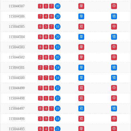
115044507
1
1
7
09
单
中
115044506
7
4
9
20
单
错
115044505
6
5
7
18
双
中
115044504
9
8
3
20
单
错
115044503
8
4
3
15
单
中
115044502
2
0
3
05
单
中
115044501
2
7
5
14
单
错
115044500
7
7
0
14
单
错
115044499
7
0
5
12
双
中
115044498
5
1
6
12
双
中
115044497
8
4
7
19
双
错
115044496
3
9
2
14
双
中
115044495
8
4
9
21
单
中