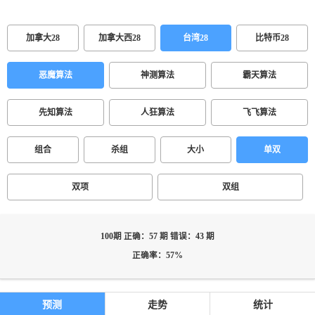
加拿大28
加拿大西28
台湾28
比特币28
恶魔算法
神测算法
霸天算法
先知算法
人狂算法
飞飞算法
组合
杀组
大小
单双
双项
双组
100期 正确：57 期 错误：43 期
正确率：57%
预测
走势
统计