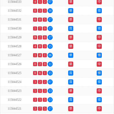
115044533
4
1
2
07
单
中
115044532
8
3
5
16
单
错
115044531
6
6
5
17
单
中
115044530
1
7
9
17
双
错
115044529
9
2
6
17
单
中
115044528
4
8
3
15
单
中
115044527
1
4
1
06
单
错
115044526
0
2
9
11
单
中
115044525
8
6
1
15
双
错
115044524
3
2
2
07
双
错
115044523
5
5
3
13
单
中
115044522
3
5
5
13
双
错
115044521
5
7
5
17
单
中