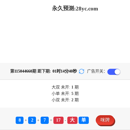
永久预测:28yc.com
第
115044660
期 距下期:
01
时
14
分
39
秒
广告开关：
大双
未开:
1
期
小单
未开:
5
期
小双
未开:
2
期
8
2
7
17
大
单
咪牌
+
+
=
-