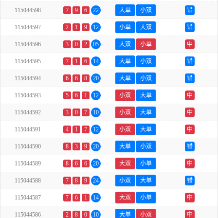
115044598
7
9
6
22
大单
小双
错
115044597
2
1
9
12
小单
大双
错
115044596
3
0
2
05
大双
小单
中
115044595
7
1
6
14
大单
小双
错
115044594
6
6
8
20
大单
小双
错
115044593
5
6
1
12
小双
大单
中
115044592
3
0
7
10
小双
大单
中
115044591
4
1
7
12
小双
大单
中
115044590
8
3
9
20
大单
小双
错
115044589
8
6
6
20
大双
小单
中
115044588
7
8
9
24
小双
大单
错
115044587
7
6
1
14
大双
小单
中
115044586
2
8
0
10
大单
小双
中