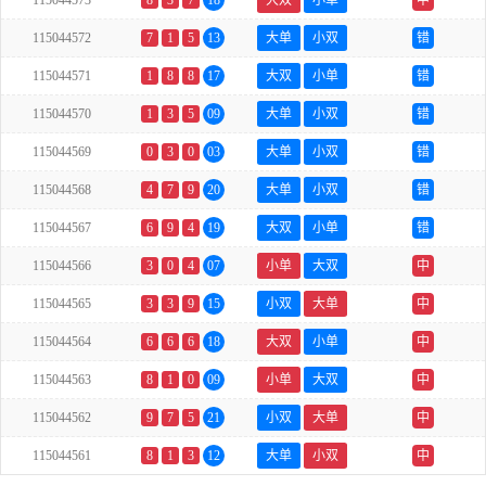
115044573
8
3
7
18
大双
小单
中
115044572
7
1
5
13
大单
小双
错
115044571
1
8
8
17
大双
小单
错
115044570
1
3
5
09
大单
小双
错
115044569
0
3
0
03
大单
小双
错
115044568
4
7
9
20
大单
小双
错
115044567
6
9
4
19
大双
小单
错
115044566
3
0
4
07
小单
大双
中
115044565
3
3
9
15
小双
大单
中
115044564
6
6
6
18
大双
小单
中
115044563
8
1
0
09
小单
大双
中
115044562
9
7
5
21
小双
大单
中
115044561
8
1
3
12
大单
小双
中