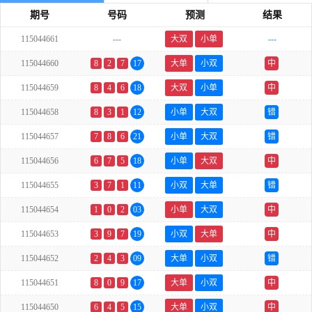
期号
号码
预测
结果
115044661
---
大双
小单
---
115044660
8
2
7
17
大单
小双
中
115044659
8
4
6
18
大双
小单
中
115044658
8
3
1
12
小单
大双
错
115044657
7
8
6
21
小单
大双
错
115044656
6
7
5
18
小单
大双
中
115044655
3
7
1
11
小双
大单
错
115044654
1
0
2
03
小单
大双
中
115044653
3
9
7
19
小双
大单
中
115044652
2
4
3
09
大单
小双
错
115044651
8
0
9
17
大单
小双
中
115044650
6
4
5
15
大单
小双
中