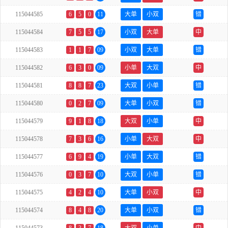
115044585
6
5
0
11
大单
小双
错
115044584
7
5
5
17
小双
大单
中
115044583
1
1
7
09
小双
大单
错
115044582
6
3
0
09
小单
大双
中
115044581
8
8
7
23
大双
小单
错
115044580
0
2
7
09
大单
小双
错
115044579
9
1
8
18
大双
小单
中
115044578
7
3
6
16
小单
大双
中
115044577
6
9
4
19
小单
大双
错
115044576
0
3
7
10
大双
小单
错
115044575
4
2
4
10
大单
小双
中
115044574
8
4
8
20
大单
小双
错