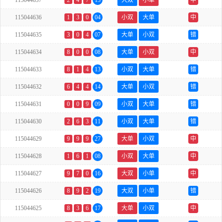
115044637
2
4
7
13
大双
小单
中
115044636
1
3
0
04
小双
大单
中
115044635
3
0
4
07
大单
小双
错
115044634
8
0
0
08
大单
小双
中
115044633
8
1
4
13
小双
大单
错
115044632
6
4
4
14
大单
小双
错
115044631
0
0
9
09
小双
大单
错
115044630
2
6
3
11
小双
大单
错
115044629
9
9
9
27
大单
小双
中
115044628
1
6
1
08
小双
大单
中
115044627
9
7
0
16
大双
小单
中
115044626
8
9
2
19
大双
小单
错
115044625
8
3
6
17
大单
小双
中