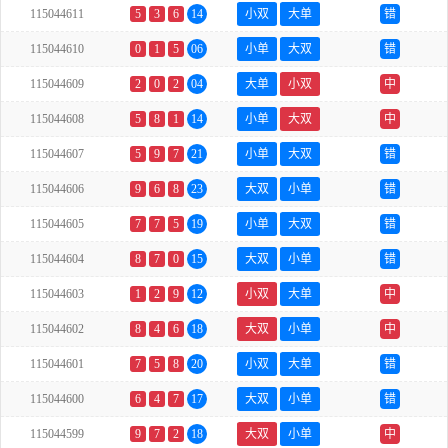
115044611
5
3
6
14
小双
大单
错
115044610
0
1
5
06
小单
大双
错
115044609
2
0
2
04
大单
小双
中
115044608
5
8
1
14
小单
大双
中
115044607
5
9
7
21
小单
大双
错
115044606
9
6
8
23
大双
小单
错
115044605
7
7
5
19
小单
大双
错
115044604
8
7
0
15
大双
小单
错
115044603
1
2
9
12
小双
大单
中
115044602
8
4
6
18
大双
小单
中
115044601
7
5
8
20
小双
大单
错
115044600
6
4
7
17
大双
小单
错
115044599
9
7
2
18
大双
小单
中