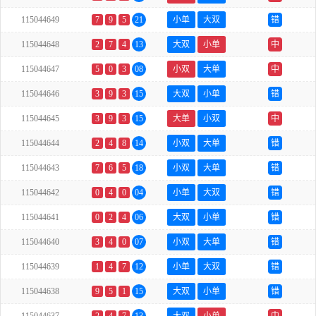
115044649
7
9
5
21
小单
大双
错
115044648
2
7
4
13
大双
小单
中
115044647
5
0
3
08
小双
大单
中
115044646
3
9
3
15
大双
小单
错
115044645
3
9
3
15
大单
小双
中
115044644
2
4
8
14
小双
大单
错
115044643
7
6
5
18
小双
大单
错
115044642
0
4
0
04
小单
大双
错
115044641
0
2
4
06
大双
小单
错
115044640
3
4
0
07
小双
大单
错
115044639
1
4
7
12
小单
大双
错
115044638
9
5
1
15
大双
小单
错