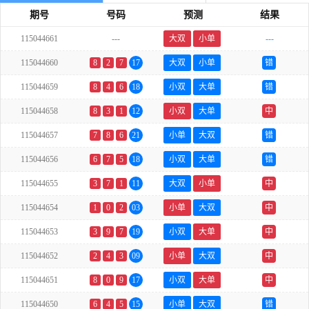
期号
号码
预测
结果
115044661
---
大双
小单
---
115044660
8
2
7
17
大双
小单
错
115044659
8
4
6
18
小双
大单
错
115044658
8
3
1
12
小双
大单
中
115044657
7
8
6
21
小单
大双
错
115044656
6
7
5
18
小双
大单
错
115044655
3
7
1
11
大双
小单
中
115044654
1
0
2
03
小单
大双
中
115044653
3
9
7
19
小双
大单
中
115044652
2
4
3
09
小单
大双
中
115044651
8
0
9
17
小双
大单
中
115044650
6
4
5
15
小单
大双
错