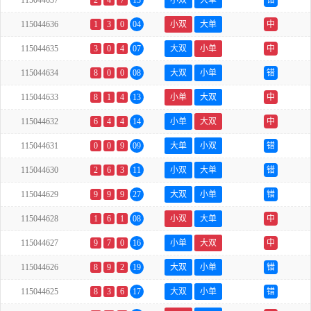
115044637
2
4
7
13
小双
大单
错
115044636
1
3
0
04
小双
大单
中
115044635
3
0
4
07
大双
小单
中
115044634
8
0
0
08
大双
小单
错
115044633
8
1
4
13
小单
大双
中
115044632
6
4
4
14
小单
大双
中
115044631
0
0
9
09
大单
小双
错
115044630
2
6
3
11
小双
大单
错
115044629
9
9
9
27
大双
小单
错
115044628
1
6
1
08
小双
大单
中
115044627
9
7
0
16
小单
大双
中
115044626
8
9
2
19
大双
小单
错
115044625
8
3
6
17
大双
小单
错