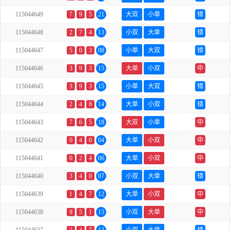
115044649
7
9
5
21
大双
小单
错
115044648
2
7
4
13
小双
大单
错
115044647
5
0
3
08
小单
大双
错
115044646
3
9
3
15
大单
小双
中
115044645
3
9
3
15
小单
大双
错
115044644
2
4
8
14
大单
小双
错
115044643
7
6
5
18
大双
小单
中
115044642
0
4
0
04
大单
小双
中
115044641
0
2
4
06
大单
小双
中
115044640
3
4
0
07
小双
大单
错
115044639
1
4
7
12
大单
小双
中
115044638
9
5
1
15
小双
大单
中