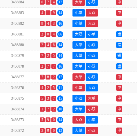
3466884
6
7
4
17
大单
小双
中
3466883
4
1
9
14
小单
大双
中
3466882
9
4
3
16
小单
大双
中
3466881
2
0
4
06
大双
小单
错
3466880
2
4
8
14
大单
小双
错
3466879
7
2
5
14
大单
小双
错
3466878
2
7
7
16
大单
小双
错
3466877
7
8
2
17
大单
小双
中
3466876
4
2
5
11
小单
大双
中
3466875
5
3
7
15
小双
大单
中
3466874
1
7
2
10
大单
小双
中
3466873
5
9
0
14
大双
小单
中
3466872
3
9
0
12
大单
小双
中