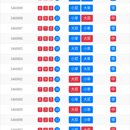
3466909
6
3
4
13
小双
大单
错
3466908
6
8
8
22
小单
大双
中
3466907
8
7
0
15
大双
小单
错
3466906
3
8
9
20
小单
大双
中
3466905
1
5
4
10
大双
小单
错
3466904
1
9
3
13
小双
大单
错
3466903
6
0
4
10
小单
大双
错
3466902
3
9
8
20
大双
小单
中
3466901
7
8
1
16
大双
小单
中
3466900
8
4
9
21
小单
大双
错
3466899
7
5
6
18
大双
小单
中
3466898
5
2
5
12
大双
小单
错