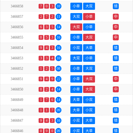
3466858
7
0
3
10
小单
大双
错
3466857
2
7
2
11
大双
小单
中
3466856
6
3
5
14
大双
小单
中
3466855
8
5
3
16
小单
大双
中
3466854
9
4
3
16
小双
大单
错
3466853
3
3
4
10
大双
小单
错
3466852
1
2
5
08
小单
大双
错
3466851
9
4
9
22
小单
大双
中
3466850
8
2
4
14
小单
大双
中
3466849
1
7
6
14
大单
小双
错
3466848
1
1
7
09
大单
小双
错
3466847
9
4
3
16
小双
大单
错
3466846
0
9
0
09
小双
大单
错