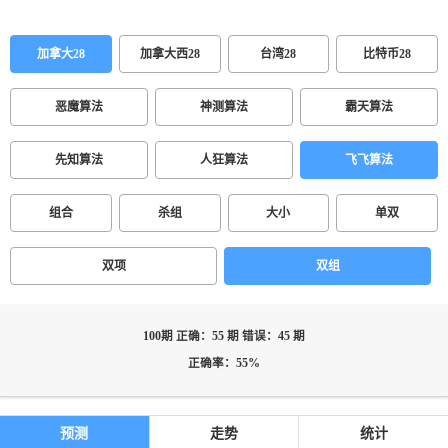
加拿大28
加拿大西28
台湾28
比特币28
恶魔算法
神测算法
霸天算法
先知算法
人狂算法
飞飞算法
组合
杀组
大小
单双
双项
双组
100期 正确：55 期 错误：45 期
正确率：55%
预测
走势
统计