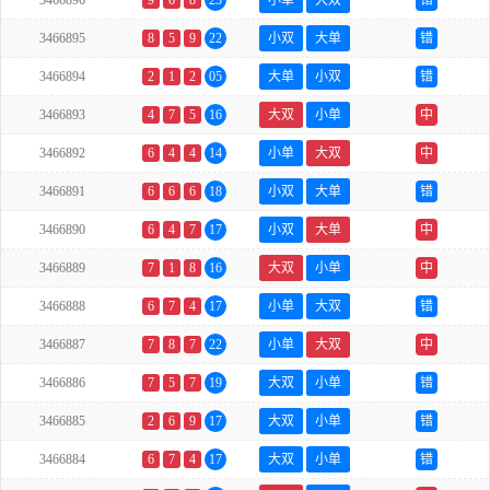
3466896
9
6
8
23
小单
大双
错
3466895
8
5
9
22
小双
大单
错
3466894
2
1
2
05
大单
小双
错
3466893
4
7
5
16
大双
小单
中
3466892
6
4
4
14
小单
大双
中
3466891
6
6
6
18
小双
大单
错
3466890
6
4
7
17
小双
大单
中
3466889
7
1
8
16
大双
小单
中
3466888
6
7
4
17
小单
大双
错
3466887
7
8
7
22
小单
大双
中
3466886
7
5
7
19
大双
小单
错
3466885
2
6
9
17
大双
小单
错
3466884
6
7
4
17
大双
小单
错