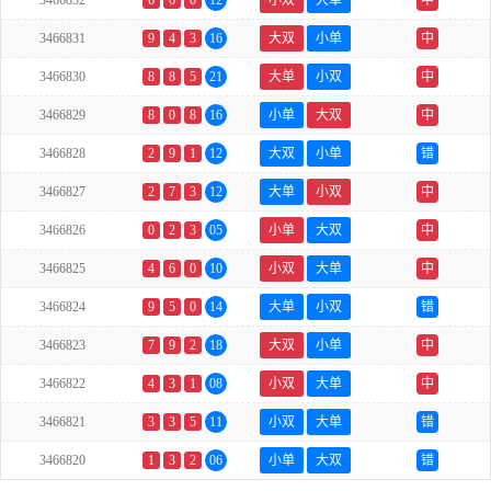
3466832
6
6
0
12
小双
大单
中
3466831
9
4
3
16
大双
小单
中
3466830
8
8
5
21
大单
小双
中
3466829
8
0
8
16
小单
大双
中
3466828
2
9
1
12
大双
小单
错
3466827
2
7
3
12
大单
小双
中
3466826
0
2
3
05
小单
大双
中
3466825
4
6
0
10
小双
大单
中
3466824
9
5
0
14
大单
小双
错
3466823
7
9
2
18
大双
小单
中
3466822
4
3
1
08
小双
大单
中
3466821
3
3
5
11
小双
大单
错
3466820
1
3
2
06
小单
大双
错