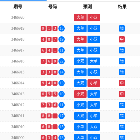
期号
号码
预测
结果
3466920
---
大单
小双
---
3466919
9
1
3
13
大单
小双
错
3466918
4
8
7
19
大单
小双
中
3466917
6
4
1
11
大单
小双
错
3466916
7
6
9
22
小双
大单
错
3466915
3
3
8
14
大单
小双
错
3466914
9
4
0
13
大双
小单
中
3466913
0
5
5
10
小双
大单
中
3466912
2
3
6
11
小双
大单
错
3466911
8
8
1
17
大双
小单
错
3466910
6
8
1
15
小单
大双
错
3466909
6
3
4
13
大单
小双
错