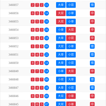
3466857
2
7
2
11
大单
小双
错
3466856
6
3
5
14
大双
小单
中
3466855
8
5
3
16
大双
小单
中
3466854
9
4
3
16
小单
大双
中
3466853
3
3
4
10
大单
小双
中
3466852
1
2
5
08
大双
小单
错
3466851
9
4
9
22
大单
小双
错
3466850
8
2
4
14
大单
小双
错
3466849
1
7
6
14
小单
大双
中
3466848
1
1
7
09
小双
大单
错
3466847
9
4
3
16
大单
小双
错
3466846
0
9
0
09
大双
小单
中
3466845
2
0
5
07
大双
小单
中