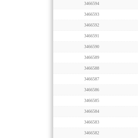
3466594
3466593
3466592
3466591
3466590
3466589
3466588
3466587
3466586
3466585
3466584
3466583
3466582