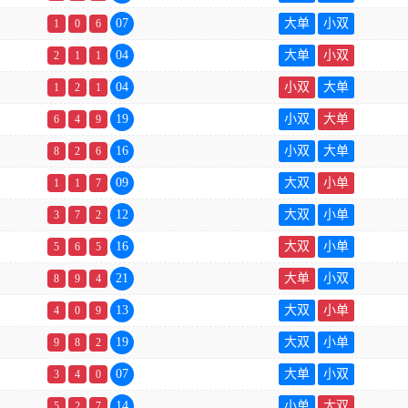
07
大单
小双
1
0
6
04
大单
小双
2
1
1
04
小双
大单
1
2
1
19
小双
大单
6
4
9
16
小双
大单
8
2
6
09
大双
小单
1
1
7
12
大双
小单
3
7
2
16
大双
小单
5
6
5
21
大单
小双
8
9
4
13
大双
小单
4
0
9
19
大双
小单
9
8
2
07
大单
小双
3
4
0
14
小单
大双
5
2
7