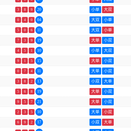
20
小单
大双
3
8
9
04
大双
小单
0
4
0
11
大双
小单
5
0
6
19
大单
小双
7
3
9
10
小单
大双
4
5
1
15
大单
小双
9
1
5
11
大单
小双
0
7
4
13
小双
大单
3
8
2
19
大单
小双
5
6
8
21
大单
小双
9
5
7
10
大单
小双
2
3
5
17
小双
大单
6
9
2