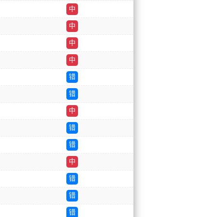
中
中
中
中
错
错
中
错
错
中
错
错
错