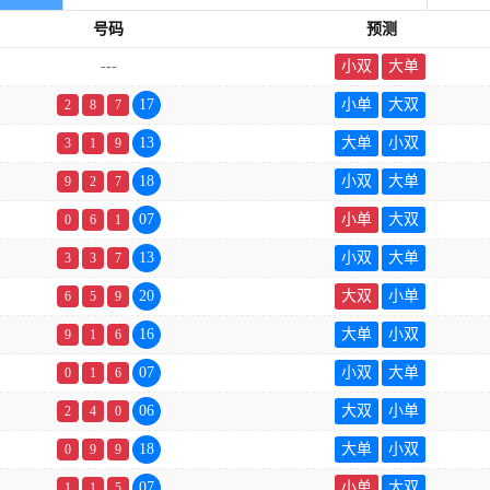
号码
预测
---
小双
大单
17
小单
大双
2
8
7
13
大单
小双
3
1
9
18
小双
大单
9
2
7
07
小单
大双
0
6
1
13
小双
大单
3
3
7
20
大双
小单
6
5
9
16
大单
小双
9
1
6
07
小双
大单
0
1
6
06
大双
小单
2
4
0
18
大单
小双
0
9
9
07
小单
大双
1
1
5