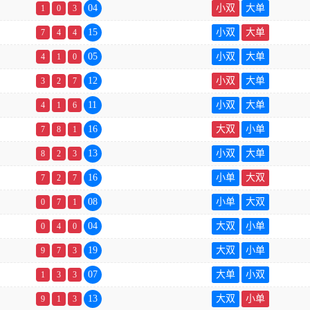
04
小双
大单
1
0
3
15
小双
大单
7
4
4
05
小双
大单
4
1
0
12
小双
大单
3
2
7
11
小双
大单
4
1
6
16
大双
小单
7
8
1
13
小双
大单
8
2
3
16
小单
大双
7
2
7
08
小单
大双
0
7
1
04
大双
小单
0
4
0
19
大双
小单
9
7
3
07
大单
小双
1
3
3
13
大双
小单
9
1
3