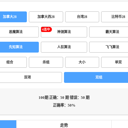
加拿大28
加拿大西28
台湾28
比特币28
恶魔算法
神测算法
霸天算法
先知算法
人狂算法
飞飞算法
组合
杀组
大小
单双
双项
双组
100期 正确：50 期 错误：50 期
正确率：50%
走势