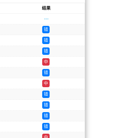
结果
---
错
错
错
中
错
中
错
错
错
错
中