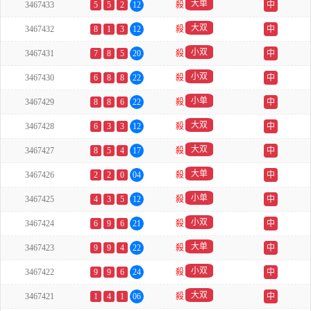
大单
3467433
5
5
2
12
殺
中
大双
3467432
8
1
3
12
殺
中
小双
3467431
7
8
5
20
殺
中
小双
3467430
6
8
8
22
殺
中
小单
3467429
8
8
6
22
殺
中
大双
3467428
6
3
3
12
殺
中
大双
3467427
8
5
4
17
殺
中
大单
3467426
2
2
0
04
殺
中
小单
3467425
4
3
5
12
殺
中
小双
3467424
6
9
6
21
殺
中
大单
3467423
9
9
4
22
殺
中
小双
3467422
9
9
6
24
殺
中
大双
3467421
1
4
1
06
殺
中