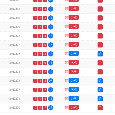
3467382
0
6
2
08
殺
中
小单
3467381
4
5
3
12
殺
中
小双
3467380
3
8
3
14
殺
中
小双
3467379
6
5
7
18
殺
中
小双
3467378
8
4
4
16
殺
中
小双
3467377
8
8
0
16
殺
中
小单
3467376
4
6
3
13
殺
错
大双
3467375
7
4
0
11
殺
中
大单
3467374
3
5
2
10
殺
中
小双
3467373
0
1
5
06
殺
错
大双
3467372
9
7
2
18
殺
错
小单
3467371
7
0
4
11
殺
错
小双
3467370
9
9
7
25
殺
中