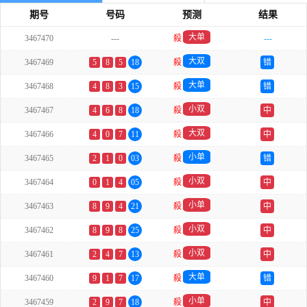
期号
号码
预测
结果
大单
3467470
---
殺
---
大双
3467469
5
8
5
18
殺
错
大单
3467468
4
8
3
15
殺
错
小双
3467467
4
6
8
18
殺
中
大双
3467466
4
0
7
11
殺
中
小单
3467465
2
1
0
03
殺
错
小双
3467464
0
1
4
05
殺
中
小单
3467463
8
9
4
21
殺
中
小双
3467462
8
9
8
25
殺
中
小双
3467461
2
4
7
13
殺
中
大单
3467460
9
1
7
17
殺
错
小单
3467459
2
9
7
18
殺
中