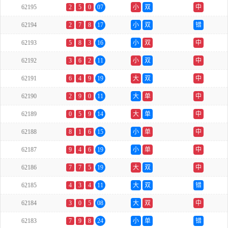
62195
2
5
0
07
小
双
中
62194
2
7
8
17
小
双
错
62193
5
8
3
16
小
双
中
62192
3
6
2
11
小
双
中
62191
6
4
9
19
大
双
中
62190
2
9
0
11
大
单
中
62189
0
5
9
14
大
单
中
62188
8
1
6
15
小
单
中
62187
9
4
6
19
小
单
中
62186
7
7
5
19
大
双
中
62185
4
3
4
11
大
双
错
62184
3
0
5
08
大
双
中
62183
7
9
8
24
小
单
错