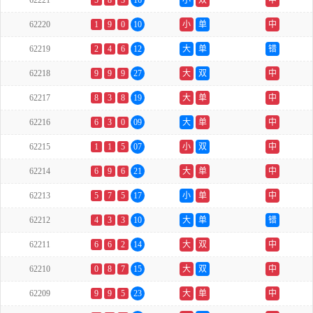
62221
5
8
3
16
小
双
中
62220
1
9
0
10
小
单
中
62219
2
4
6
12
大
单
错
62218
9
9
9
27
大
双
中
62217
8
3
8
19
大
单
中
62216
6
3
0
09
大
单
中
62215
1
1
5
07
小
双
中
62214
6
9
6
21
大
单
中
62213
5
7
5
17
小
单
中
62212
4
3
3
10
大
单
错
62211
6
6
2
14
大
双
中
62210
0
8
7
15
大
双
中
62209
9
9
5
23
大
单
中