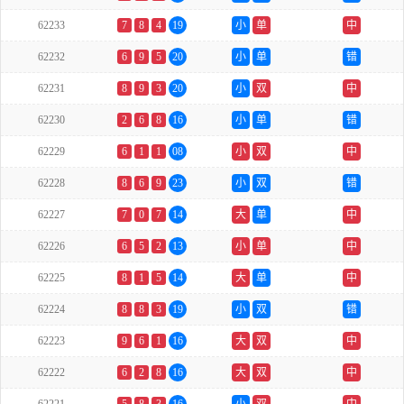
62233
7
8
4
19
小
单
中
62232
6
9
5
20
小
单
错
62231
8
9
3
20
小
双
中
62230
2
6
8
16
小
单
错
62229
6
1
1
08
小
双
中
62228
8
6
9
23
小
双
错
62227
7
0
7
14
大
单
中
62226
6
5
2
13
小
单
中
62225
8
1
5
14
大
单
中
62224
8
8
3
19
小
双
错
62223
9
6
1
16
大
双
中
62222
6
2
8
16
大
双
中