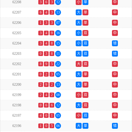
62208
3
6
3
12
小
单
中
62207
6
4
3
13
大
单
中
62206
1
3
3
07
大
单
中
62205
3
4
9
16
小
双
中
62204
3
4
8
15
小
双
错
62203
0
3
8
11
大
双
错
62202
8
9
5
22
大
双
中
62201
0
2
3
05
大
单
中
62200
2
9
2
13
大
单
中
62199
2
4
2
08
小
双
中
62198
0
6
6
12
大
双
中
62197
4
0
1
05
小
双
中
62196
1
0
5
06
大
单
错