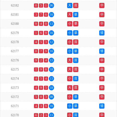
62182
0
5
1
06
大
双
中
62181
3
7
6
16
大
单
中
62180
9
4
0
13
小
单
中
62179
1
6
9
16
小
单
错
62178
4
5
3
12
小
双
中
62177
0
7
9
16
小
单
错
62176
9
2
4
15
大
双
中
62175
1
9
8
18
大
双
中
62174
4
5
4
13
小
双
中
62173
4
9
5
18
大
双
中
62172
5
0
3
08
小
单
中
62171
4
3
9
16
小
单
错
62170
6
2
3
11
小
双
中