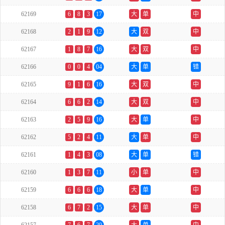
62169
6
8
3
17
大
单
中
62168
2
1
9
12
大
双
中
62167
1
8
7
16
大
双
中
62166
0
0
4
04
大
单
错
62165
9
1
6
16
大
双
中
62164
6
6
2
14
大
双
中
62163
2
5
9
16
大
单
中
62162
5
2
4
11
大
单
中
62161
1
4
3
08
大
单
错
62160
1
3
7
11
小
单
中
62159
6
6
6
18
大
单
中
62158
6
7
2
15
大
单
中