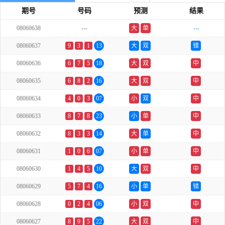
期号
号码
预测
结果
08060638
---
大
单
---
08060637
9
3
1
13
大
双
错
08060636
6
7
5
18
大
双
中
08060635
6
8
2
16
大
双
中
08060634
4
0
3
07
小
双
中
08060633
8
7
8
23
小
单
中
08060632
8
3
3
14
大
单
中
08060631
1
0
6
07
小
单
中
08060630
1
4
5
10
大
双
中
08060629
5
7
4
16
小
单
错
08060628
0
2
4
06
小
双
中
08060627
8
9
5
22
大
双
中