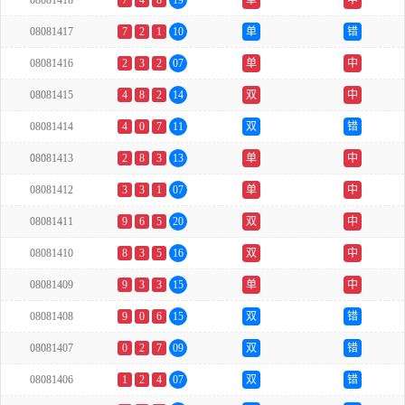
08081418
7
4
8
19
单
中
08081417
7
2
1
10
单
错
08081416
2
3
2
07
单
中
08081415
4
8
2
14
双
中
08081414
4
0
7
11
双
错
08081413
2
8
3
13
单
中
08081412
3
3
1
07
单
中
08081411
9
6
5
20
双
中
08081410
8
3
5
16
双
中
08081409
9
3
3
15
单
中
08081408
9
0
6
15
双
错
08081407
0
2
7
09
双
错
08081406
1
2
4
07
双
错