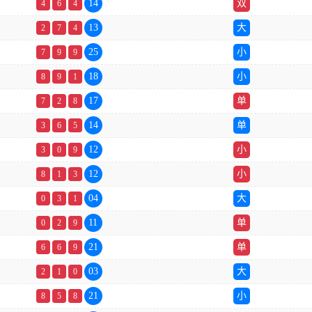
14
双
4
6
4
13
大
2
7
4
25
小
7
9
9
18
小
8
9
1
17
单
7
2
8
14
单
3
6
5
12
小
3
0
9
12
小
8
1
3
04
大
0
3
1
11
单
0
2
9
21
单
6
6
9
03
大
2
1
0
21
小
8
5
8