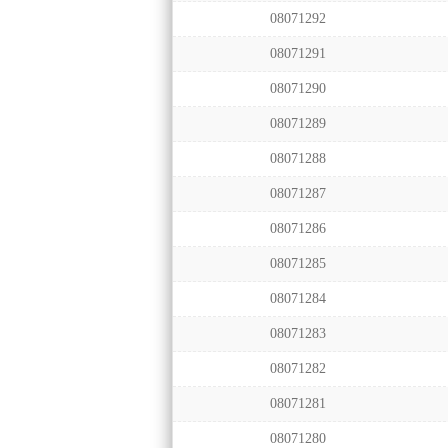
08071292
08071291
08071290
08071289
08071288
08071287
08071286
08071285
08071284
08071283
08071282
08071281
08071280