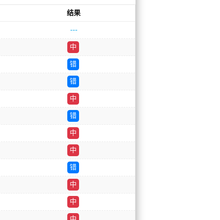
结果
---
中
错
错
中
错
中
中
错
中
中
中