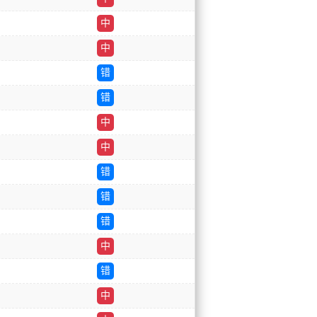
中
中
错
错
中
中
错
错
错
中
错
中