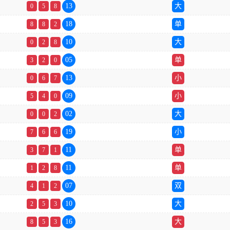
13
大
0
5
8
18
单
8
8
2
10
大
0
2
8
05
单
3
2
0
13
小
0
6
7
09
小
5
4
0
02
大
0
0
2
19
小
7
6
6
11
单
3
7
1
11
单
1
2
8
07
双
4
1
2
10
大
2
5
3
16
大
8
5
3