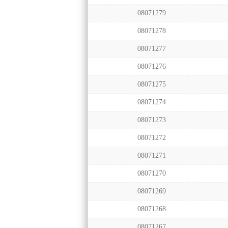
08071279
08071278
08071277
08071276
08071275
08071274
08071273
08071272
08071271
08071270
08071269
08071268
08071267