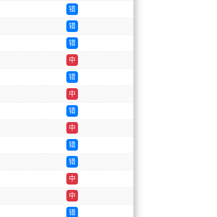
错
错
错
中
错
中
错
中
错
错
中
中
错