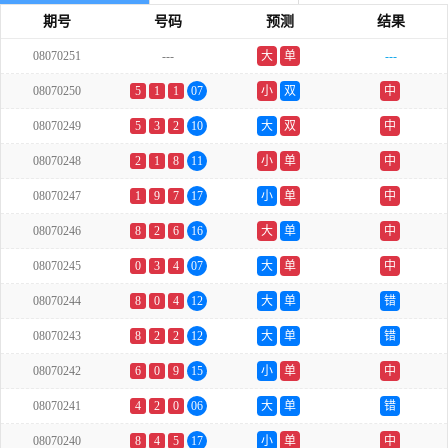
期号
号码
预测
结果
08070251
---
大
单
---
08070250
5
1
1
07
小
双
中
08070249
5
3
2
10
大
双
中
08070248
2
1
8
11
小
单
中
08070247
1
9
7
17
小
单
中
08070246
8
2
6
16
大
单
中
08070245
0
3
4
07
大
单
中
08070244
8
0
4
12
大
单
错
08070243
8
2
2
12
大
单
错
08070242
6
0
9
15
小
单
中
08070241
4
2
0
06
大
单
错
08070240
8
4
5
17
小
单
中