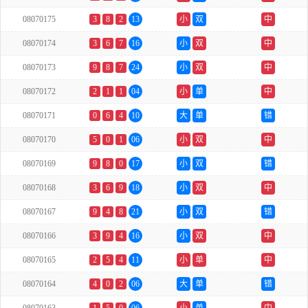
08070175
3
8
2
13
小
双
中
08070174
3
6
7
16
小
双
中
08070173
9
8
7
24
小
双
中
08070172
2
1
1
04
小
单
中
08070171
0
6
4
10
大
单
错
08070170
5
0
1
06
小
双
中
08070169
9
8
0
17
小
双
错
08070168
3
6
9
18
小
双
中
08070167
9
4
8
21
小
双
错
08070166
3
9
4
16
小
双
中
08070165
2
5
4
11
小
单
中
08070164
4
0
2
06
大
单
错