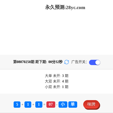
永久预测:28yc.com
第
08070250
期 距下期:
00
分
32
秒
广告开关：
大单
未开:
3
期
大双
未开:
4
期
小双
未开:
1
期
5
1
1
07
小
单
咪牌
+
+
=
-