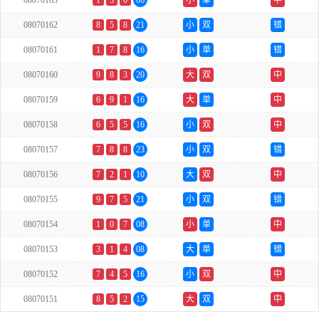
08070163
1
5
0
06
小
单
中
08070162
8
5
8
21
小
双
错
08070161
1
7
8
16
小
单
错
08070160
9
8
3
20
大
双
中
08070159
6
9
1
16
大
单
中
08070158
6
5
5
16
小
双
中
08070157
7
8
8
23
小
双
错
08070156
7
2
1
10
大
双
中
08070155
9
7
5
21
小
双
错
08070154
1
0
7
08
小
单
中
08070153
3
1
4
08
大
单
错
08070152
7
4
5
16
小
双
中
08070151
8
5
2
15
大
双
中