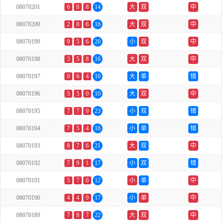
08070201
6
0
8
14
大
双
中
08070200
2
8
6
16
大
双
中
08070199
9
5
6
20
小
双
中
08070198
3
5
8
16
大
双
中
08070197
0
6
4
10
大
单
错
08070196
5
5
0
10
大
双
中
08070195
7
7
9
23
小
双
错
08070194
7
5
4
16
小
单
错
08070193
8
7
6
21
大
双
中
08070192
7
9
1
17
小
双
错
08070191
5
7
0
12
小
单
中
08070190
4
4
9
17
小
单
中
08070189
7
8
7
22
大
双
中