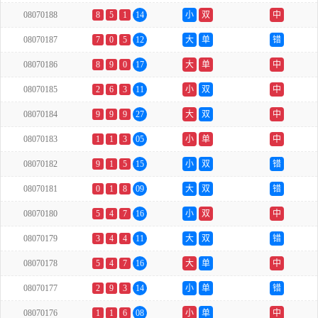
08070188
8
5
1
14
小
双
中
08070187
7
0
5
12
大
单
错
08070186
8
9
0
17
大
单
中
08070185
2
6
3
11
小
双
中
08070184
9
9
9
27
大
双
中
08070183
1
1
3
05
小
单
中
08070182
9
1
5
15
小
双
错
08070181
0
1
8
09
大
双
错
08070180
5
4
7
16
小
双
中
08070179
3
4
4
11
大
双
错
08070178
5
4
7
16
大
单
中
08070177
2
9
3
14
小
单
错
08070176
1
1
6
08
小
单
中