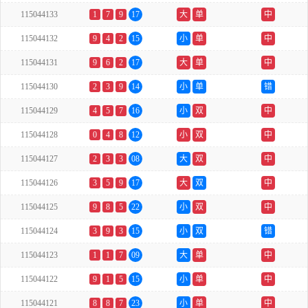
115044133
1
7
9
17
大
单
中
115044132
9
4
2
15
小
单
中
115044131
9
6
2
17
大
单
中
115044130
2
3
9
14
小
单
错
115044129
4
5
7
16
小
双
中
115044128
0
4
8
12
小
双
中
115044127
2
3
3
08
大
双
中
115044126
3
5
9
17
大
双
中
115044125
9
8
5
22
小
双
中
115044124
3
9
3
15
小
双
错
115044123
1
1
7
09
大
单
中
115044122
9
1
5
15
小
单
中
115044121
8
8
7
23
小
单
中