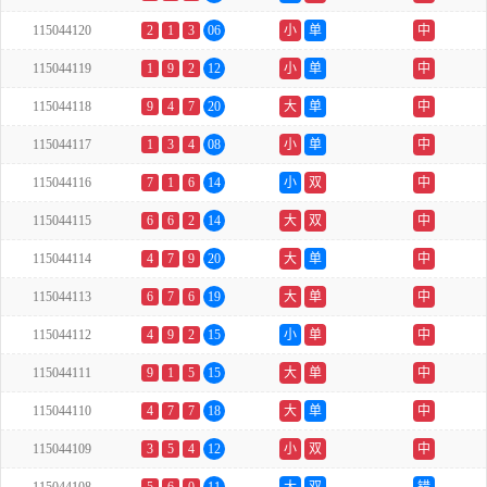
115044120
2
1
3
06
小
单
中
115044119
1
9
2
12
小
单
中
115044118
9
4
7
20
大
单
中
115044117
1
3
4
08
小
单
中
115044116
7
1
6
14
小
双
中
115044115
6
6
2
14
大
双
中
115044114
4
7
9
20
大
单
中
115044113
6
7
6
19
大
单
中
115044112
4
9
2
15
小
单
中
115044111
9
1
5
15
大
单
中
115044110
4
7
7
18
大
单
中
115044109
3
5
4
12
小
双
中