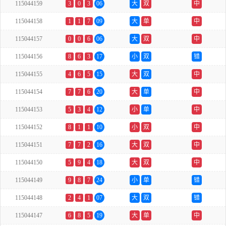
115044159
3
0
3
06
大
双
中
115044158
1
1
7
09
大
单
中
115044157
0
0
6
06
大
双
中
115044156
8
6
3
17
小
双
错
115044155
4
6
5
15
大
双
中
115044154
7
7
6
20
大
单
中
115044153
5
3
4
12
小
单
中
115044152
8
1
1
10
小
双
中
115044151
7
7
2
16
大
双
中
115044150
5
9
4
18
大
双
中
115044149
9
8
7
24
小
单
错
115044148
2
4
1
07
大
双
错
115044147
6
8
5
19
大
单
中