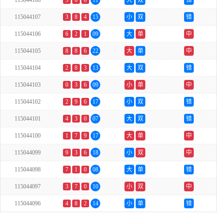
115044108
5
6
0
11
大
双
错
115044107
3
8
4
15
小
双
错
115044106
6
2
1
09
大
单
中
115044105
8
8
6
22
大
单
中
115044104
2
8
3
13
大
双
错
115044103
0
3
6
09
小
单
中
115044102
2
9
6
17
小
双
错
115044101
4
3
0
07
大
双
错
115044100
1
7
9
17
大
单
中
115044099
9
3
6
18
小
双
中
115044098
7
1
0
08
大
单
错
115044097
3
7
0
10
小
双
中
115044096
4
8
2
14
小
单
错