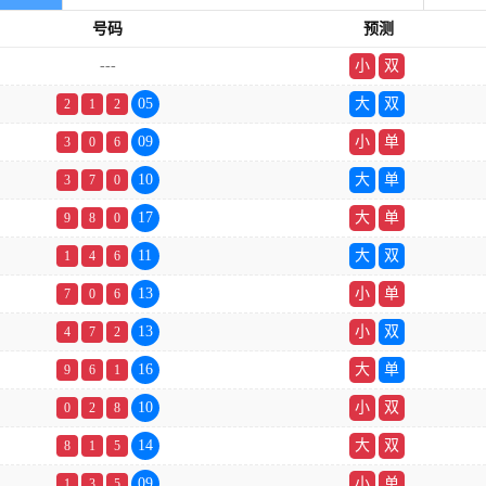
号码
预测
---
小
双
05
大
双
2
1
2
09
小
单
3
0
6
10
大
单
3
7
0
17
大
单
9
8
0
11
大
双
1
4
6
13
小
单
7
0
6
13
小
双
4
7
2
16
大
单
9
6
1
10
小
双
0
2
8
14
大
双
8
1
5
09
小
单
1
3
5