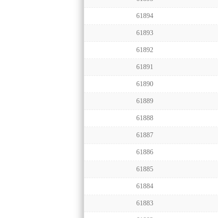
61894
61893
61892
61891
61890
61889
61888
61887
61886
61885
61884
61883