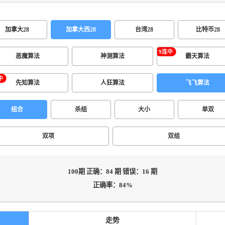
加拿大28
加拿大西28
台湾28
比特币28
恶魔算法
神测算法
霸天算法
先知算法
人狂算法
飞飞算法
组合
杀组
大小
单双
双项
双组
100期 正确：84 期 错误：16 期
正确率：84%
走势