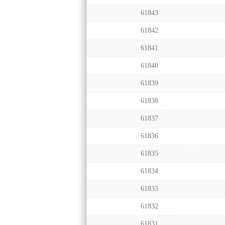
61843
61842
61841
61840
61839
61838
61837
61836
61835
61834
61833
61832
61831