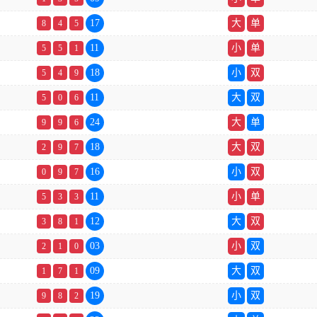
17
大
单
8
4
5
11
小
单
5
5
1
18
小
双
5
4
9
11
大
双
5
0
6
24
大
单
9
9
6
18
大
双
2
9
7
16
小
双
0
9
7
11
小
单
5
3
3
12
大
双
3
8
1
03
小
双
2
1
0
09
大
双
1
7
1
19
小
双
9
8
2