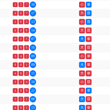
10
小
单
1
2
7
17
大
双
4
6
7
13
小
双
2
8
3
14
大
双
6
0
8
07
大
单
0
2
5
16
大
双
4
6
6
09
小
单
3
4
2
09
大
单
8
0
1
15
大
单
4
8
3
10
小
双
3
3
4
22
大
单
4
9
9
08
大
双
5
2
1
13
大
单
4
8
1