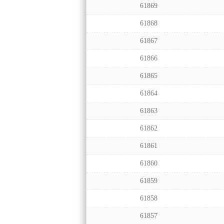
61869
61868
61867
61866
61865
61864
61863
61862
61861
61860
61859
61858
61857