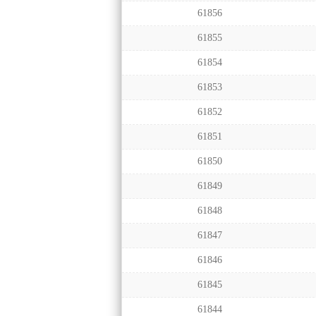
61856
61855
61854
61853
61852
61851
61850
61849
61848
61847
61846
61845
61844