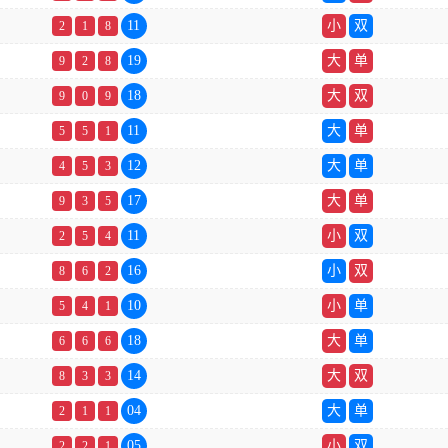
11
小
双
2
1
8
19
大
单
9
2
8
18
大
双
9
0
9
11
大
单
5
5
1
12
大
单
4
5
3
17
大
单
9
3
5
11
小
双
2
5
4
16
小
双
8
6
2
10
小
单
5
4
1
18
大
单
6
6
6
14
大
双
8
3
3
04
大
单
2
1
1
05
小
双
2
2
1