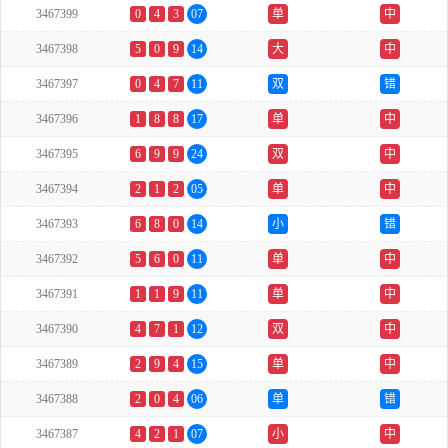
3467399
0
4
3
07
单
中
3467398
5
0
9
14
大
中
3467397
0
4
7
11
双
错
3467396
1
8
8
17
单
中
3467395
6
9
9
24
双
中
3467394
2
1
2
05
单
中
3467393
6
8
0
14
小
错
3467392
5
6
0
11
单
中
3467391
1
1
9
11
单
中
3467390
4
7
1
12
双
中
3467389
2
9
4
15
单
中
3467388
2
0
4
06
单
错
3467387
4
2
1
07
小
中