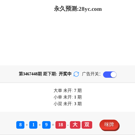
永久预测:28yc.com
第
3467448
期 距下期:
开奖中
广告开关：
大单
未开:
7
期
小单
未开:
1
期
小双
未开:
3
期
8
1
9
18
大
双
咪牌
+
+
=
-