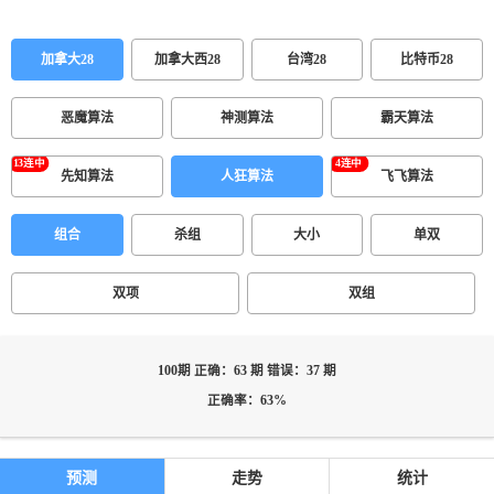
加拿大28
加拿大西28
台湾28
比特币28
恶魔算法
神测算法
霸天算法
先知算法
人狂算法
飞飞算法
组合
杀组
大小
单双
双项
双组
100期 正确：63 期 错误：37 期
正确率：63%
预测
走势
统计