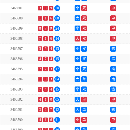
3466601
3
8
9
20
小
双
中
3466600
1
1
6
08
大
双
中
3466599
8
7
9
24
小
双
中
3466598
7
1
6
14
大
双
中
3466597
5
6
4
15
小
双
错
3466596
4
7
4
15
小
双
错
3466595
7
7
3
17
小
双
错
3466594
1
0
3
04
大
单
错
3466593
7
4
4
15
小
双
错
3466592
4
1
0
05
大
单
中
3466591
3
2
7
12
大
单
错
3466590
4
1
6
11
小
单
中