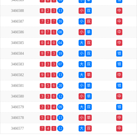
3466589
7
8
1
16
小
单
错
3466588
8
2
3
13
小
双
中
3466587
7
2
7
16
小
双
中
3466586
0
7
1
08
小
单
中
3466585
0
4
0
04
大
双
中
3466584
9
7
3
19
小
双
错
3466583
1
3
3
07
大
双
错
3466582
9
1
3
13
大
单
中
3466581
9
5
6
20
小
单
错
3466580
3
3
6
12
小
单
中
3466579
2
3
4
09
大
双
错
3466578
5
0
8
13
小
单
中
3466577
7
4
1
12
大
双
中