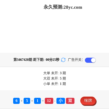
永久预测:28yc.com
第
3467420
期 距下期:
00
分
25
秒
广告开关：
大单
未开:
3
期
大双
未开:
5
期
小单
未开:
1
期
6
5
1
12
小
双
咪牌
+
+
=
-