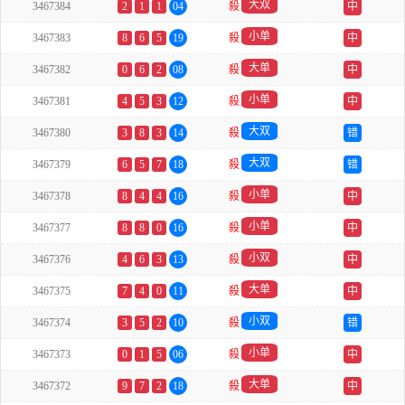
大双
3467384
2
1
1
04
殺
中
小单
3467383
8
6
5
19
殺
中
大单
3467382
0
6
2
08
殺
中
小单
3467381
4
5
3
12
殺
中
大双
3467380
3
8
3
14
殺
错
大双
3467379
6
5
7
18
殺
错
小单
3467378
8
4
4
16
殺
中
小单
3467377
8
8
0
16
殺
中
小双
3467376
4
6
3
13
殺
中
大单
3467375
7
4
0
11
殺
中
小双
3467374
3
5
2
10
殺
错
小单
3467373
0
1
5
06
殺
中
大单
3467372
9
7
2
18
殺
中