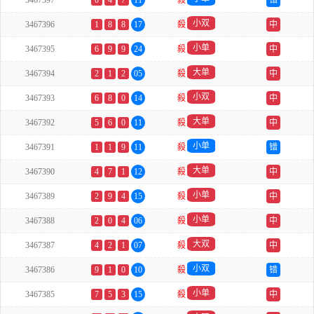
3467397
0
4
7
11
殺
错
小双
3467396
1
8
8
17
殺
中
小单
3467395
6
9
9
24
殺
中
大单
3467394
2
1
2
05
殺
中
小双
3467393
6
8
0
14
殺
中
大单
3467392
5
6
0
11
殺
中
小单
3467391
1
1
9
11
殺
错
大单
3467390
4
7
1
12
殺
中
小单
3467389
2
9
4
15
殺
中
小单
3467388
2
0
4
06
殺
中
大双
3467387
4
2
1
07
殺
中
小双
3467386
9
1
0
10
殺
错
小单
3467385
7
5
3
15
殺
中