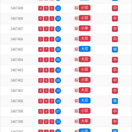
小双
3467409
4
9
8
21
殺
中
小双
3467408
9
2
5
16
殺
中
小单
3467407
9
3
0
12
殺
中
大双
3467406
5
1
1
07
殺
中
大双
3467405
4
7
5
16
殺
错
大双
3467404
1
5
0
06
殺
中
小双
3467403
7
8
1
16
殺
中
小单
3467402
0
8
0
08
殺
中
大双
3467401
8
6
5
19
殺
中
大双
3467400
0
9
9
18
殺
错
小双
3467399
0
4
3
07
殺
中
大单
3467398
5
0
9
14
殺
中
小单