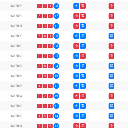
3467093
0
7
1
08
大
双
中
3467092
5
7
0
12
小
双
中
3467091
3
3
5
11
小
双
中
3467090
5
0
1
06
大
单
错
3467089
2
1
5
08
小
单
中
3467088
9
7
9
25
小
单
中
3467087
8
8
8
24
小
单
错
3467086
7
9
3
19
小
双
错
3467085
1
7
3
11
大
双
错
3467084
9
2
8
19
大
单
中
3467083
9
1
1
11
大
双
错
3467082
1
5
8
14
小
单
错
3467081
5
2
6
13
小
单
中