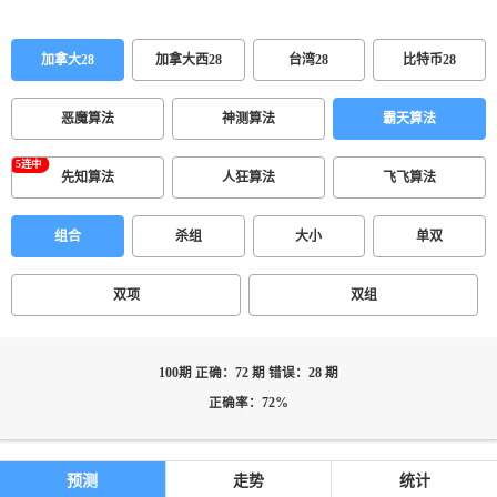
加拿大28
加拿大西28
台湾28
比特币28
恶魔算法
神测算法
霸天算法
先知算法
人狂算法
飞飞算法
组合
杀组
大小
单双
双项
双组
100期 正确：72 期 错误：28 期
正确率：72%
预测
走势
统计