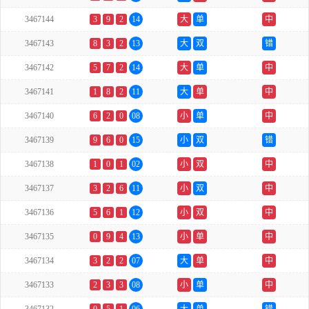
3467144
3
9
2
14
大
单
中
3467143
8
3
2
13
大
双
错
3467142
5
7
2
14
大
单
中
3467141
1
8
2
11
大
单
中
3467140
6
2
0
08
小
单
中
3467139
9
6
0
15
小
双
错
3467138
1
0
1
02
小
双
中
3467137
3
2
6
11
小
双
中
3467136
5
6
1
12
小
双
中
3467135
0
9
4
13
小
单
中
3467134
3
2
2
07
大
单
中
3467133
2
3
3
08
小
单
中