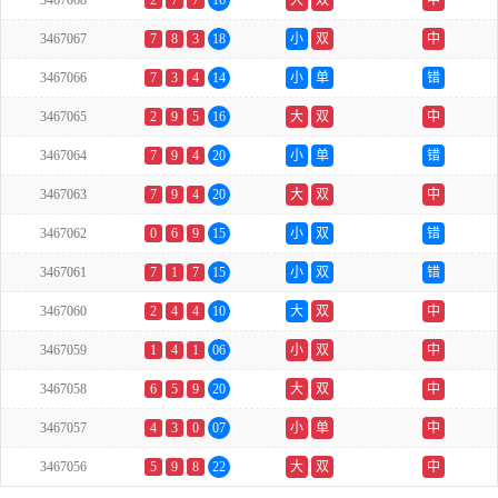
3467068
2
7
7
16
大
双
中
3467067
7
8
3
18
小
双
中
3467066
7
3
4
14
小
单
错
3467065
2
9
5
16
大
双
中
3467064
7
9
4
20
小
单
错
3467063
7
9
4
20
大
双
中
3467062
0
6
9
15
小
双
错
3467061
7
1
7
15
小
双
错
3467060
2
4
4
10
大
双
中
3467059
1
4
1
06
小
双
中
3467058
6
5
9
20
大
双
中
3467057
4
3
0
07
小
单
中
3467056
5
9
8
22
大
双
中