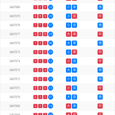
3467080
5
2
9
16
小
单
错
3467079
8
9
9
26
小
双
中
3467078
3
7
7
17
小
双
错
3467077
4
6
9
19
大
单
中
3467076
1
3
2
06
大
单
错
3467075
6
8
9
23
小
单
中
3467074
9
2
2
13
小
双
中
3467073
0
2
4
06
大
单
错
3467072
8
6
7
21
小
双
错
3467071
9
4
0
13
小
双
中
3467070
0
2
5
07
大
双
错
3467069
4
1
9
14
大
单
中