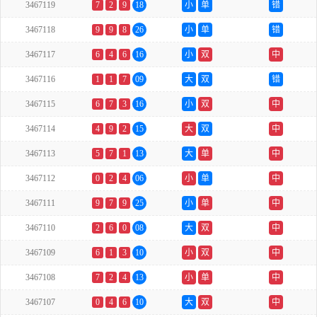
3467119
7
2
9
18
小
单
错
3467118
9
9
8
26
小
单
错
3467117
6
4
6
16
小
双
中
3467116
1
1
7
09
大
双
错
3467115
6
7
3
16
小
双
中
3467114
4
9
2
15
大
双
中
3467113
5
7
1
13
大
单
中
3467112
0
2
4
06
小
单
中
3467111
9
7
9
25
小
单
中
3467110
2
6
0
08
大
双
中
3467109
6
1
3
10
小
双
中
3467108
7
2
4
13
小
单
中
3467107
0
4
6
10
大
双
中