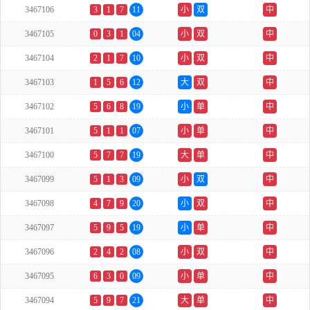
3467106
3
1
7
11
小
双
中
3467105
0
3
1
04
小
双
中
3467104
2
1
7
10
小
双
中
3467103
1
5
6
12
大
双
中
3467102
5
6
8
19
小
单
中
3467101
5
1
1
07
小
单
中
3467100
5
7
7
19
大
单
中
3467099
5
1
3
09
小
双
中
3467098
4
7
9
20
小
双
中
3467097
5
9
5
19
小
单
中
3467096
2
4
2
08
小
双
中
3467095
6
3
0
09
小
单
中
3467094
5
9
7
21
大
单
中