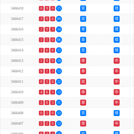
3466418
6
9
0
15
双
错
3466417
3
0
6
09
双
错
3466416
2
9
3
14
单
错
3466415
1
5
0
06
单
错
3466414
1
6
8
15
双
错
3466413
1
9
9
19
单
中
3466412
9
1
3
13
单
中
3466411
9
5
8
22
双
中
3466410
4
6
3
13
单
中
3466409
2
6
3
11
单
中
3466408
0
5
8
13
双
错
3466407
5
2
6
13
单
中