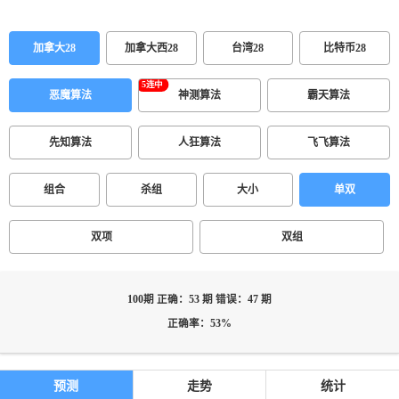
加拿大28
加拿大西28
台湾28
比特币28
恶魔算法
神测算法
霸天算法
先知算法
人狂算法
飞飞算法
组合
杀组
大小
单双
双项
双组
100期 正确：53 期 错误：47 期
正确率：53%
预测
走势
统计