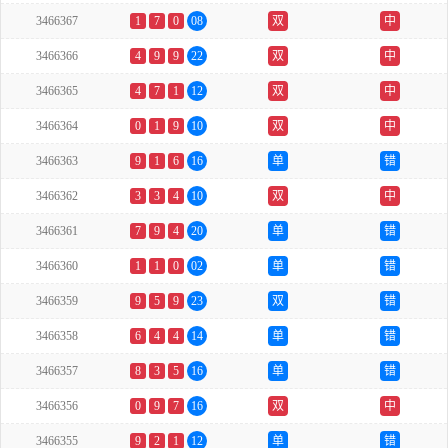
3466367
1
7
0
08
双
中
3466366
4
9
9
22
双
中
3466365
4
7
1
12
双
中
3466364
0
1
9
10
双
中
3466363
9
1
6
16
单
错
3466362
3
3
4
10
双
中
3466361
7
9
4
20
单
错
3466360
1
1
0
02
单
错
3466359
9
5
9
23
双
错
3466358
6
4
4
14
单
错
3466357
8
3
5
16
单
错
3466356
0
9
7
16
双
中
3466355
9
2
1
12
单
错