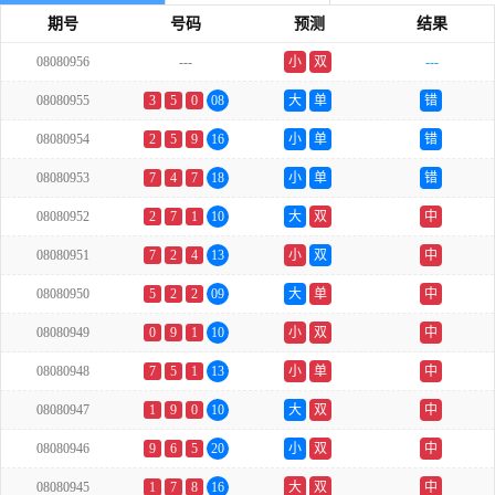
期号
号码
预测
结果
08080956
---
小
双
---
08080955
3
5
0
08
大
单
错
08080954
2
5
9
16
小
单
错
08080953
7
4
7
18
小
单
错
08080952
2
7
1
10
大
双
中
08080951
7
2
4
13
小
双
中
08080950
5
2
2
09
大
单
中
08080949
0
9
1
10
小
双
中
08080948
7
5
1
13
小
单
中
08080947
1
9
0
10
大
双
中
08080946
9
6
5
20
小
双
中
08080945
1
7
8
16
大
双
中