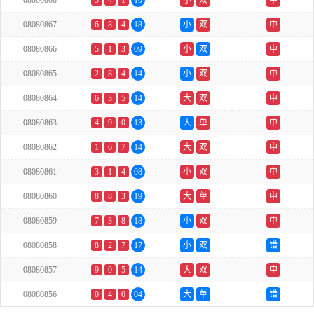
08080868
5
4
1
10
小
双
中
08080867
6
8
4
18
小
双
中
08080866
5
1
3
09
小
双
中
08080865
2
8
4
14
小
双
中
08080864
6
3
5
14
大
双
中
08080863
4
9
0
13
大
单
中
08080862
1
6
7
14
大
双
中
08080861
3
1
4
08
小
双
中
08080860
8
8
3
19
大
单
中
08080859
7
3
8
18
小
双
中
08080858
8
2
7
17
小
双
错
08080857
9
0
5
14
大
双
中
08080856
0
4
0
04
大
单
错