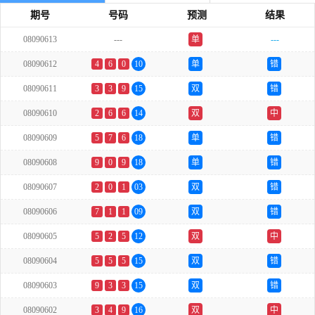
期号
号码
预测
结果
08090613
---
单
---
08090612
4
6
0
10
单
错
08090611
3
3
9
15
双
错
08090610
2
6
6
14
双
中
08090609
5
7
6
18
单
错
08090608
9
0
9
18
单
错
08090607
2
0
1
03
双
错
08090606
7
1
1
09
双
错
08090605
5
2
5
12
双
中
08090604
5
5
5
15
双
错
08090603
9
3
3
15
双
错
08090602
3
4
9
16
双
中