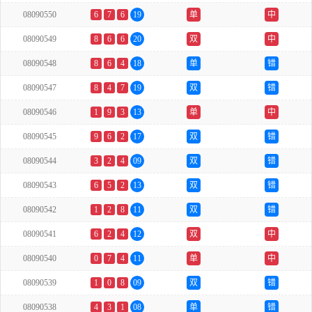
08090550
6
7
6
19
单
中
08090549
8
6
6
20
双
中
08090548
8
6
4
18
单
错
08090547
8
4
7
19
双
错
08090546
1
9
3
13
单
中
08090545
9
6
2
17
双
错
08090544
3
2
4
09
双
错
08090543
6
5
2
13
双
错
08090542
1
2
8
11
双
错
08090541
6
2
4
12
双
中
08090540
0
7
4
11
单
中
08090539
1
0
8
09
双
错
08090538
4
3
1
08
单
错