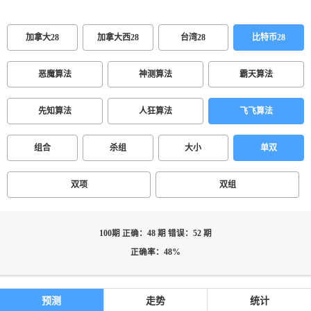
加拿大28
加拿大西28
台湾28
比特币28
恶魔算法
神测算法
霸天算法
先知算法
人狂算法
飞飞算法
组合
杀组
大小
单双
双项
双组
100期 正确：48 期 错误：52 期
正确率：48%
预测
走势
统计