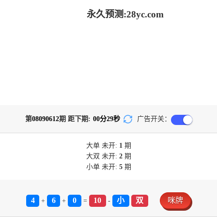
永久预测:28yc.com
第
08090612
期 距下期:
00
分
29
秒
广告开关：
大单
未开:
1
期
大双
未开:
2
期
小单
未开:
5
期
4
6
0
10
小
双
咪牌
+
+
=
-