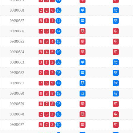
08090589
3
6
2
11
单
中
08090588
2
2
6
10
单
错
08090587
9
1
4
14
单
错
08090586
2
5
7
14
双
中
08090585
6
9
4
19
单
中
08090584
9
4
6
19
单
中
08090583
3
1
2
06
单
错
08090582
2
4
2
08
单
错
08090581
2
6
9
17
双
错
08090580
8
3
8
19
双
错
08090579
8
7
8
23
单
中
08090578
2
5
3
10
双
中
08090577
9
7
3
19
单
中