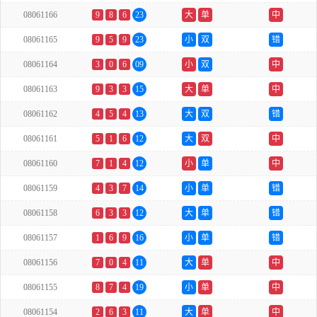
08061166
9
8
6
23
大
单
中
08061165
9
5
9
23
小
双
错
08061164
3
0
6
09
小
双
中
08061163
9
3
3
15
大
单
中
08061162
4
5
4
13
大
双
错
08061161
5
1
6
12
大
双
中
08061160
7
1
4
12
小
单
中
08061159
4
3
7
14
小
单
错
08061158
6
3
3
12
大
单
错
08061157
1
6
9
16
小
单
错
08061156
7
0
4
11
大
单
中
08061155
8
7
4
19
小
单
中
08061154
2
6
3
11
大
单
中