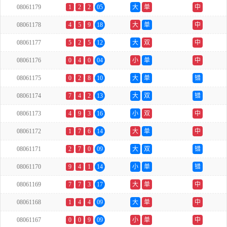
08061179
1
2
2
05
大
单
中
08061178
4
5
9
18
大
单
中
08061177
5
2
5
12
大
双
中
08061176
0
4
0
04
小
单
中
08061175
0
2
8
10
大
单
错
08061174
7
4
2
13
大
双
错
08061173
4
9
3
16
小
双
中
08061172
1
7
6
14
大
单
中
08061171
2
7
0
09
大
双
错
08061170
9
4
1
14
小
单
错
08061169
7
7
3
17
大
单
中
08061168
1
4
4
09
大
单
中
08061167
0
0
9
09
小
单
中