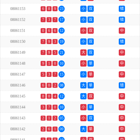
08061153
6
8
9
23
小
双
错
08061152
7
3
7
17
小
双
错
08061151
0
6
6
12
小
双
中
08061150
7
9
3
19
小
双
错
08061149
7
9
5
21
大
双
中
08061148
9
1
0
10
小
单
中
08061147
5
3
7
15
小
单
中
08061146
6
0
2
08
大
单
错
08061145
8
0
4
12
大
双
中
08061144
3
7
0
10
小
单
中
08061143
2
1
2
05
小
双
中
08061142
2
6
1
09
大
单
中