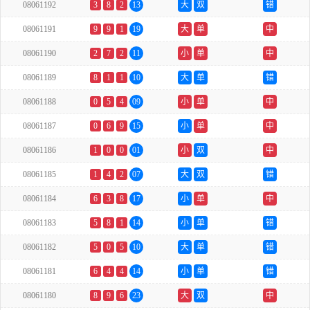
08061192
3
8
2
13
大
双
错
08061191
9
9
1
19
大
单
中
08061190
2
7
2
11
小
单
中
08061189
8
1
1
10
大
单
错
08061188
0
5
4
09
小
单
中
08061187
0
6
9
15
小
单
中
08061186
1
0
0
01
小
双
中
08061185
1
4
2
07
大
双
错
08061184
6
3
8
17
小
单
中
08061183
5
8
1
14
小
单
错
08061182
5
0
5
10
大
单
错
08061181
6
4
4
14
小
单
错
08061180
8
9
6
23
大
双
中