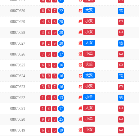
08070631
6
3
8
17
殺
中
大双
08070630
6
9
7
22
殺
错
小双
08070629
4
8
8
20
殺
中
小双
08070628
3
8
9
20
殺
中
大双
08070627
9
2
9
20
殺
错
小单
08070626
7
3
7
17
殺
中
大单
08070625
6
8
2
16
殺
中
大双
08070624
8
0
8
16
殺
错
小双
08070623
3
6
7
16
殺
中
小单
08070622
1
4
8
13
殺
错
大双
08070621
1
8
8
17
殺
中
小单
08070620
9
8
8
25
殺
中
小双
08070619
6
7
6
19
殺
中