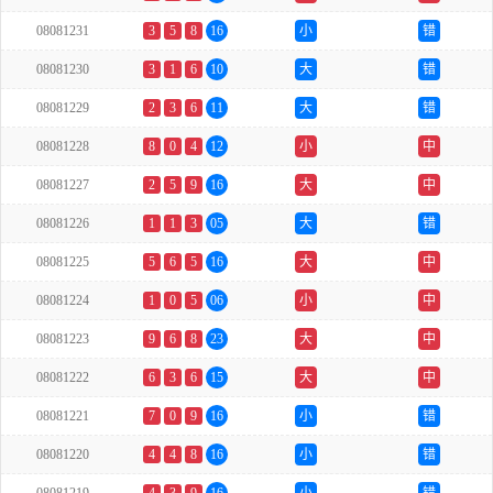
08081231
3
5
8
16
小
错
08081230
3
1
6
10
大
错
08081229
2
3
6
11
大
错
08081228
8
0
4
12
小
中
08081227
2
5
9
16
大
中
08081226
1
1
3
05
大
错
08081225
5
6
5
16
大
中
08081224
1
0
5
06
小
中
08081223
9
6
8
23
大
中
08081222
6
3
6
15
大
中
08081221
7
0
9
16
小
错
08081220
4
4
8
16
小
错