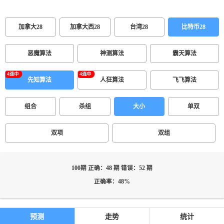
加拿大28
加拿大西28
台湾28
比特币28
恶魔算法
神测算法
霸天算法
先知算法
人狂算法
飞飞算法
组合
杀组
大小
单双
双项
双组
100期 正确：48 期 错误：52 期
正确率：48%
预测
走势
统计