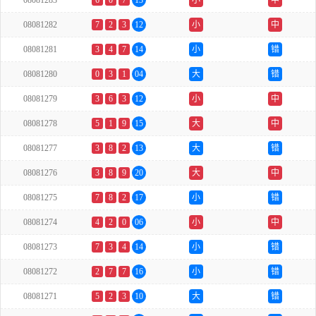
08081283
6
0
7
13
小
中
08081282
7
2
3
12
小
中
08081281
3
4
7
14
小
错
08081280
0
3
1
04
大
错
08081279
3
6
3
12
小
中
08081278
5
1
9
15
大
中
08081277
3
8
2
13
大
错
08081276
3
8
9
20
大
中
08081275
7
8
2
17
小
错
08081274
4
2
0
06
小
中
08081273
7
3
4
14
小
错
08081272
2
7
7
16
小
错
08081271
5
2
3
10
大
错