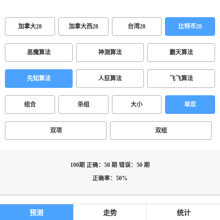
加拿大28
加拿大西28
台湾28
比特币28
恶魔算法
神测算法
霸天算法
先知算法
人狂算法
飞飞算法
组合
杀组
大小
单双
双项
双组
100期 正确：50 期 错误：50 期
正确率：50%
预测
走势
统计