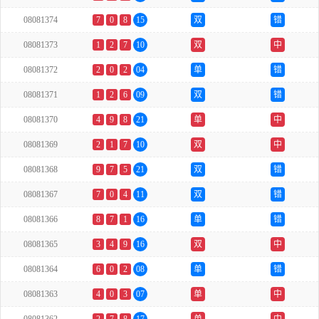
08081374
7
0
8
15
双
错
08081373
1
2
7
10
双
中
08081372
2
0
2
04
单
错
08081371
1
2
6
09
双
错
08081370
4
9
8
21
单
中
08081369
2
1
7
10
双
中
08081368
9
7
5
21
双
错
08081367
7
0
4
11
双
错
08081366
8
7
1
16
单
错
08081365
3
4
9
16
双
中
08081364
6
0
2
08
单
错
08081363
4
0
3
07
单
中