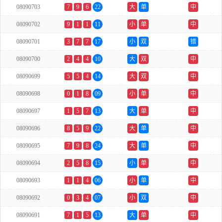
08090703
7
9
6
22
大
单
中
08090702
9
1
1
11
小
单
中
08090701
3
7
7
17
小
双
错
08090700
2
4
4
10
大
双
中
08090699
5
5
4
14
大
双
中
08090698
0
1
8
09
小
单
中
08090697
1
5
7
13
大
单
中
08090696
8
5
9
22
大
单
中
08090695
7
9
8
24
大
单
中
08090694
2
5
8
15
小
单
中
08090693
1
1
4
06
小
单
中
08090692
0
3
4
07
小
双
中
08090691
7
1
5
13
大
单
中