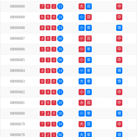
08090690
7
6
2
15
大
双
中
08090689
6
9
9
24
小
双
中
08090688
9
9
6
24
小
单
错
08090687
4
0
2
06
小
双
中
08090686
1
6
3
10
小
单
中
08090685
1
3
4
08
小
单
中
08090684
4
1
9
14
小
单
错
08090683
0
2
8
10
大
单
错
08090682
7
4
0
11
小
双
中
08090681
0
9
7
16
大
双
中
08090680
7
4
9
20
小
单
错
08090679
7
7
5
19
大
双
中
08090678
3
2
1
06
大
单
错