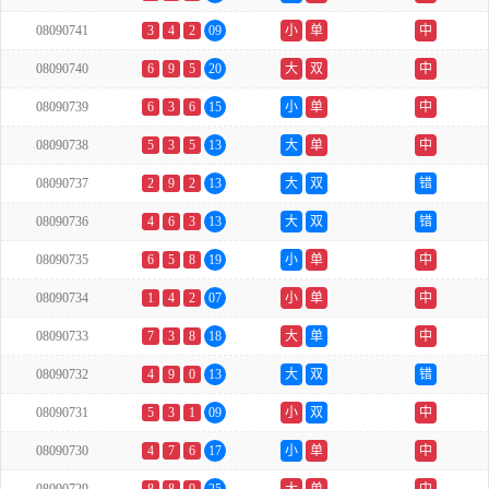
08090741
3
4
2
09
小
单
中
08090740
6
9
5
20
大
双
中
08090739
6
3
6
15
小
单
中
08090738
5
3
5
13
大
单
中
08090737
2
9
2
13
大
双
错
08090736
4
6
3
13
大
双
错
08090735
6
5
8
19
小
单
中
08090734
1
4
2
07
小
单
中
08090733
7
3
8
18
大
单
中
08090732
4
9
0
13
大
双
错
08090731
5
3
1
09
小
双
中
08090730
4
7
6
17
小
单
中