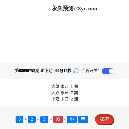
永久预测:28yc.com
第
08090752
期 距下期:
00
分
17
秒
广告开关：
大单
未开:
1
期
大双
未开:
7
期
小双
未开:
2
期
0
2
3
05
小
单
咪牌
+
+
=
-