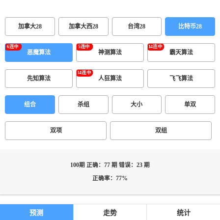
加拿大28
加拿大西28
台湾28
比特币28
恶魔算法
神测算法
霸天算法
先知算法
人狂算法
飞飞算法
组合
杀组
大小
单双
双项
双组
100期 正确：77 期 错误：23 期
正确率：77%
预测
走势
统计