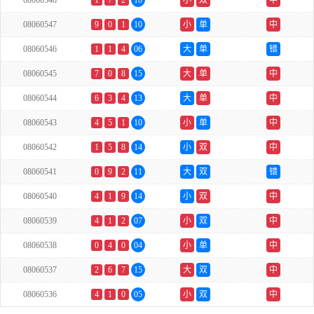
08060548
1
7
2
10
小
双
中
08060547
9
0
1
10
小
单
中
08060546
1
1
4
06
大
单
错
08060545
7
0
8
15
大
单
中
08060544
6
3
4
13
大
单
中
08060543
4
5
1
10
小
单
中
08060542
1
5
8
14
小
双
中
08060541
0
9
2
11
大
双
错
08060540
4
1
9
14
小
双
中
08060539
4
1
2
07
小
双
中
08060538
0
4
0
04
小
单
中
08060537
2
6
7
15
大
双
中
08060536
4
1
0
05
小
双
中