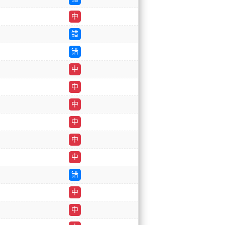
中
错
错
中
中
中
中
中
中
错
中
中