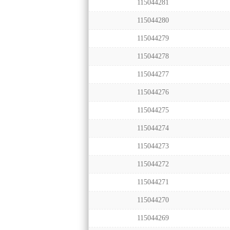
115044281
115044280
115044279
115044278
115044277
115044276
115044275
115044274
115044273
115044272
115044271
115044270
115044269