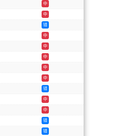
中
中
错
中
中
中
中
中
错
中
中
错
错