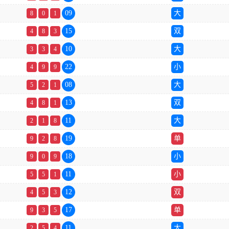
09
大
8
0
1
15
双
4
8
3
10
大
3
3
4
22
小
4
9
9
08
大
5
2
1
13
双
4
8
1
11
大
2
1
8
19
单
9
2
8
18
小
9
0
9
11
小
5
5
1
12
双
4
5
3
17
单
9
3
5
11
大
2
5
4