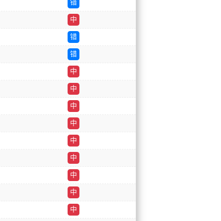
错
中
错
错
中
中
中
中
中
中
中
中
中