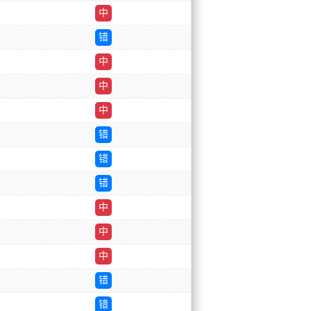
中
错
中
中
中
错
错
错
中
中
中
错
错