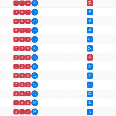
06
双
1
1
4
18
单
3
8
7
20
单
6
8
6
12
单
8
2
2
16
小
6
6
4
05
双
2
3
0
15
单
2
4
9
07
双
1
2
4
12
大
0
4
8
18
小
7
8
3
12
单
5
0
7
09
双
1
0
8
08
大
5
1
2