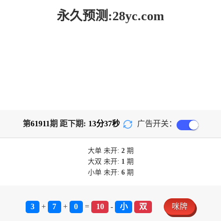
永久预测:28yc.com
第
61911
期 距下期:
13
分
37
秒
广告开关：
大单
未开:
2
期
大双
未开:
1
期
小单
未开:
6
期
3
+
7
+
0
=
10
-
小
双
咪牌