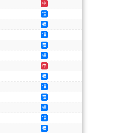
中
错
错
错
错
错
中
错
错
错
错
错
错