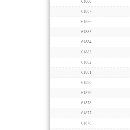
61888
61887
61886
61885
61884
61883
61882
61881
61880
61879
61878
61877
61876