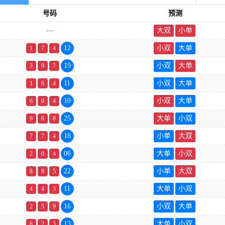
号码
预测
---
大双
小单
12
小双
大单
1
7
4
19
小双
大单
3
9
7
11
小双
大单
1
6
4
10
小双
大单
6
0
4
25
大单
小双
9
8
8
18
小单
大双
7
7
4
06
大单
小双
2
0
4
22
小单
大双
8
9
5
11
大单
小双
4
4
3
16
小双
大单
2
5
9
13
大单
小双
8
2
3