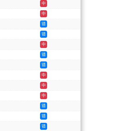
中
中
错
错
中
错
错
中
中
中
错
错
错