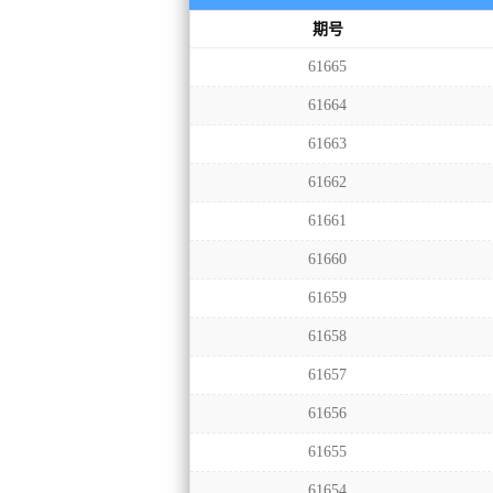
期号
61665
61664
61663
61662
61661
61660
61659
61658
61657
61656
61655
61654