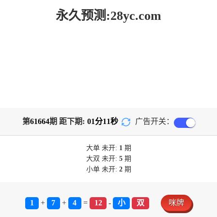
永久预测:28yc.com
第
61664
期 距下期:
01
分
11
秒
广告开关：
大单
未开:
1
期
大双
未开:
5
期
小单
未开:
2
期
1
+
7
+
4
=
12
-
小
双
咪牌