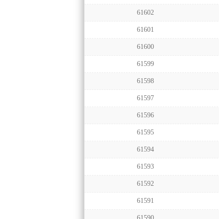
61602
61601
61600
61599
61598
61597
61596
61595
61594
61593
61592
61591
61590