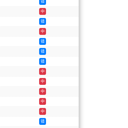
错
中
错
中
错
错
错
中
中
中
中
中
错