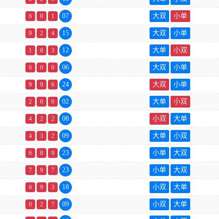
07
大双
小单
6
0
1
15
大双
小单
9
2
4
12
大单
小双
1
8
3
06
大双
小单
6
0
0
24
大双
小单
9
9
6
02
大单
小双
2
0
0
08
小双
大单
4
2
2
09
大单
小双
4
3
2
23
小单
大双
6
8
9
23
小单
大双
7
9
7
18
小双
大单
6
9
3
09
小双
大单
0
2
7