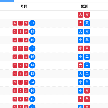
号码
预测
---
大
双
23
大
双
6
8
9
13
大
双
3
1
9
16
小
单
4
8
4
07
小
单
2
3
2
16
小
单
2
9
5
14
大
单
2
9
3
12
大
单
4
3
5
24
小
单
9
8
7
16
小
双
8
5
3
15
大
单
9
4
2
21
小
单
3
9
9