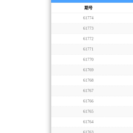
期号
61774
61773
61772
61771
61770
61769
61768
61767
61766
61765
61764
61763