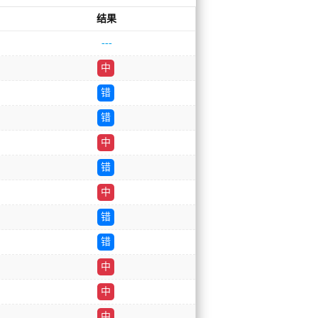
结果
---
中
错
错
中
错
中
错
错
中
中
中