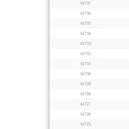
61737
61736
61735
61734
61733
61732
61731
61730
61729
61728
61727
61726
61725