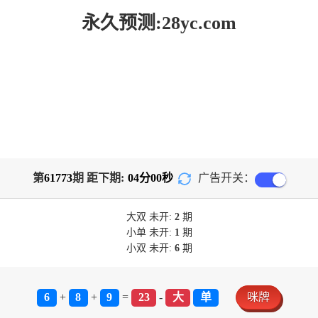
永久预测:28yc.com
第
61773
期 距下期:
04
分
00
秒
广告开关：
大双
未开:
2
期
小单
未开:
1
期
小双
未开:
6
期
6
+
8
+
9
=
23
-
大
单
咪牌