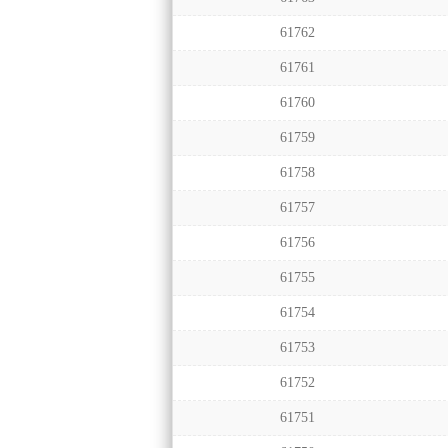
61762
61761
61760
61759
61758
61757
61756
61755
61754
61753
61752
61751