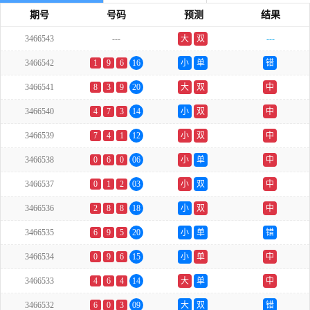
期号
号码
预测
结果
3466543
---
大
双
---
3466542
1
9
6
16
小
单
错
3466541
8
3
9
20
大
双
中
3466540
4
7
3
14
小
双
中
3466539
7
4
1
12
小
双
中
3466538
0
6
0
06
小
单
中
3466537
0
1
2
03
小
双
中
3466536
2
8
8
18
小
双
中
3466535
6
9
5
20
小
单
错
3466534
0
9
6
15
小
单
中
3466533
4
6
4
14
大
单
中
3466532
6
0
3
09
大
双
错