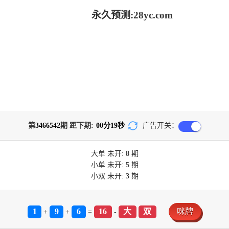
永久预测:28yc.com
第
3466542
期 距下期:
00
分
19
秒
广告开关：
大单
未开:
8
期
小单
未开:
5
期
小双
未开:
3
期
1
9
6
16
大
双
咪牌
+
+
=
-