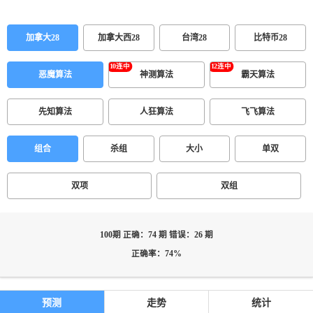
加拿大28
加拿大西28
台湾28
比特币28
恶魔算法
神测算法
霸天算法
先知算法
人狂算法
飞飞算法
组合
杀组
大小
单双
双项
双组
100期 正确：74 期 错误：26 期
正确率：74%
预测
走势
统计