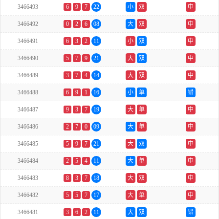
3466493
6
9
7
22
小
双
中
3466492
0
2
6
08
大
双
中
3466491
6
3
2
11
小
双
中
3466490
5
7
9
21
大
双
中
3466489
3
7
4
14
大
双
中
3466488
6
9
1
16
小
单
错
3466487
9
3
7
19
大
单
中
3466486
2
7
0
09
大
单
中
3466485
5
9
7
21
大
双
中
3466484
2
5
4
11
大
单
中
3466483
8
3
7
18
大
双
中
3466482
5
5
7
17
大
单
中
3466481
3
6
2
11
大
双
错