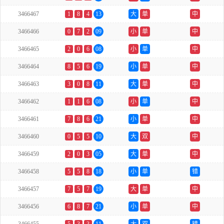
3466467
1
8
4
13
大
单
中
3466466
0
7
2
09
小
单
中
3466465
2
0
6
08
小
单
中
3466464
8
5
6
19
小
单
中
3466463
3
0
8
11
大
单
中
3466462
1
1
6
08
小
单
中
3466461
7
8
6
21
小
单
中
3466460
0
5
5
10
大
双
中
3466459
2
0
3
05
大
单
中
3466458
5
5
8
18
小
单
错
3466457
7
5
7
19
大
单
中
3466456
6
8
7
21
小
单
中